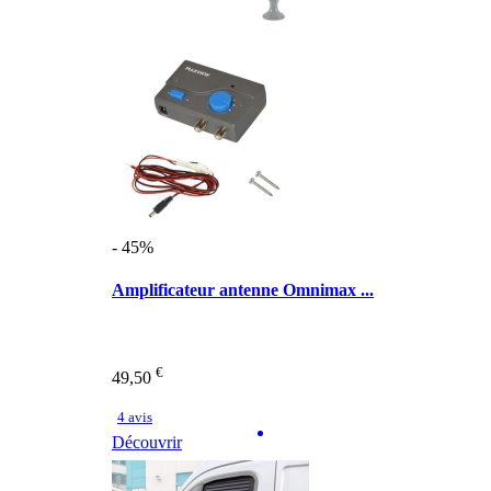
- 45%
Amplificateur antenne Omnimax ...
€
49,50
4 avis
Découvrir