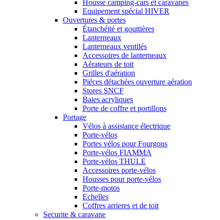
Housse camping-cars et caravanes
Equipement spécial HIVER
Ouvertures & portes
Étanchéité et gouttières
Lanterneaux
Lanterneaux ventilés
Accessoires de lanterneaux
Aérateurs de toit
Grilles d'aération
Piéces détachées ouverture aération
Stores SNCF
Baies acryliques
Porte de coffre et portillons
Portage
Vélos à assistance électrique
Porte-vélos
Portes vélos pour Fourgons
Porte-vélos FIAMMA
Porte-vélos THULE
Accessoires porte-vélos
Housses pour porte-vélos
Porte-motos
Echelles
Coffres arrieres et de toit
Securite & caravane