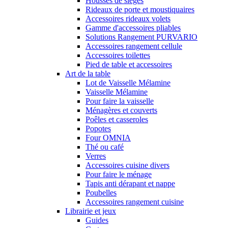
Housses de sièges
Rideaux de porte et moustiquaires
Accessoires rideaux volets
Gamme d'accessoires pliables
Solutions Rangement PURVARIO
Accessoires rangement cellule
Accessoires toilettes
Pied de table et accessoires
Art de la table
Lot de Vaisselle Mélamine
Vaisselle Mélamine
Pour faire la vaisselle
Ménagères et couverts
Poêles et casseroles
Popotes
Four OMNIA
Thé ou café
Verres
Accessoires cuisine divers
Pour faire le ménage
Tapis anti dérapant et nappe
Poubelles
Accessoires rangement cuisine
Librairie et jeux
Guides