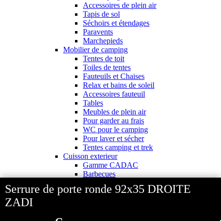
Accessoires de plein air
Tapis de sol
Séchoirs et étendages
Paravents
Marchepieds
Mobilier de camping
Tentes de toit
Toiles de tentes
Fauteuils et Chaises
Relax et bains de soleil
Accessoires fauteuil
Tables
Meubles de plein air
Pour garder au frais
WC pour le camping
Pour laver et sécher
Tentes camping et trek
Cuisson exterieur
Gamme CADAC
Barbecues
Réchauds d'extérieur
Serrure de porte ronde 92x35 DROITE
Chaud - froid gaz
ZADI
Cuisson
Barbecues
Réchauds plein air