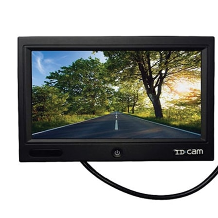
Prises intérieures 12V et 230V
Prises P17 et 230V
Prolongateurs et enrouleurs
Câbles électriques
Fusibles et cosses
Prises extérieures caravane
EQUIPEMENT INTERIEUR
EQUIPEMENT CABINE & CELLULE
Embases pivotantes
Equipement pour la cabine
Stores de cabine REMIfront
Volets isolants extérieurs
Volets isolants intérieurs
Volets isolants SOPLAIR Intermik
Pare-soleil VISIOPLAIR
SOLUTIONS de couchage
Pour la literie
Couchages lits tout fait
AMÉNAGEMENTS & RANGEMENTS
Isolation thermique et phonique
Tableau de bord
Tapis de cabine
Housses de sièges
Rideaux de porte et moustiquaires
Accessoires rideaux volets