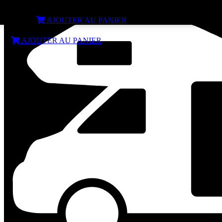
Moniteur pour camera de recul IDCAM 710WB
€
90,60
AJOUTER AU PANIER
€
90,60
AJOUTER AU PANIER