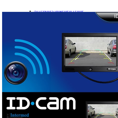
Gamme d'accessoires pliables
Solutions Rangement PURVARIO
Accessoires rangement cellule
Accessoires toilettes
Pied de table et accessoires
ART DE LA TABLE
Lot de Vaisselle Mélamine
Vaisselle Mélamine
Pour faire la vaisselle
Ménagères et couverts
Poêles et casseroles
Popotes
Four OMNIA
Thé ou café
Verres
Accessoires cuisine divers
Pour faire le ménage
Tapis anti dérapant et nappe
Poubelles
Accessoires rangement cuisine
LIBRAIRIE ET JEUX
Guides
Cartes
Jeux jouets
Animaux en camping-car