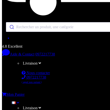
Rechercher un produit, une catégorie
4.8 Excellent
Aide & Contact
0972217738
Livraison
Nous contacter
0972217738
( appel non surtaxé )
Me connecter
Mon Panier
Livraison