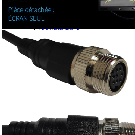
J'aime Camping-car Plus
VW collection
EQUIPEMENT EXTERIEUR
EXTERIEUR CABINE & CELLULE
Cales et stabilisation
Vérins de stabilisation
Rétroviseurs et lentilles
Bavettes de protections
Embout d'échappement
Renforts de suspension
Jantes,Pneus,Roues et accessoires
Pièces détachées équipement
Chaînes neige
ISOLATION & HIVERNAGE
Gamme CLAIRVAL
Gamme de volets ISOPLAIR
Gamme de volets THERMOCOVER
Gamme de volets VISIOPLAIR
Rideaux volets isolants intérieurs
Isolation thermique phonique
Gamme de volets BRUNNER
Rideaux volets isolants extérieurs
Housse camping-cars et caravanes
Equipement spécial HIVER
OUVERTURES & PORTES