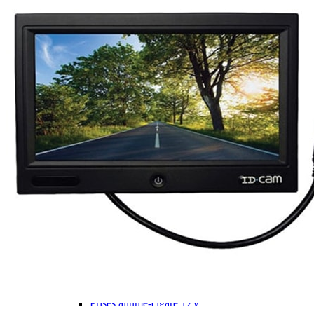
Panneaux solaires
Accessoires panneaux solaires
Batteries
Batteries Lithium
Batteries LIONTRON
Stations électriques portables
Accessoires batteries
Chargeurs de batteries
Nouveautés
Séparateurs de batteries
Déstockage
Gamme VICTRON ENERGY
Ventes Flash
Piles à combustible
Reconditionnés
Groupes Electrogènes
Nos Véhicules en concession
Convertisseurs 12V - 230V
Le Magasin
Transformateurs 230V - 12V
Concession & Véhicules
ECLAIRAGES
Nos véhicules Neufs
Ampoules et tubes fluo
Nos véhicules Occasions
Ampoules à LEDS
Le magasin
Eclairages intérieur
Eclairages extérieur
Eclairage portatif et piles
Feux de signalisation
Feux de signalisation arrière
ELECTRICITE
Avec prise USB
Prises allume-cigare 12V