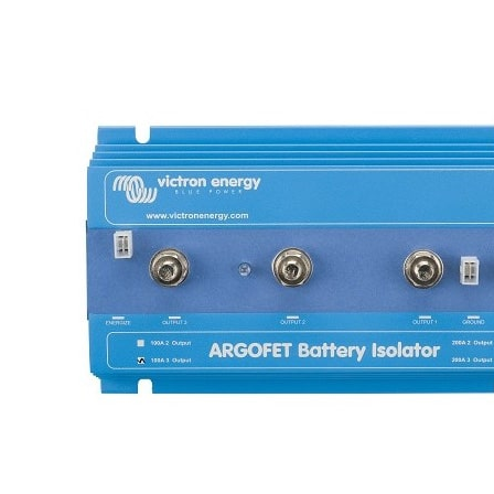
Panneaux solaires
Accessoires panneaux solaires
Batteries
Batteries Lithium
Batteries LIONTRON
Stations électriques portables
Accessoires batteries
Chargeurs de batteries
Nouveautés
Séparateurs de batteries
Déstockage
Gamme VICTRON ENERGY
Ventes Flash
Piles à combustible
Reconditionnés
Groupes Electrogènes
Nos Véhicules en concession
Convertisseurs 12V - 230V
Le Magasin
Transformateurs 230V - 12V
Concession & Véhicules
ECLAIRAGES
Nos véhicules Neufs
Ampoules et tubes fluo
Nos véhicules Occasions
Ampoules à LEDS
Le magasin
Eclairages intérieur
Eclairages extérieur
Eclairage portatif et piles
Feux de signalisation
Feux de signalisation arrière
ELECTRICITE
Avec prise USB
Prises allume-cigare 12V