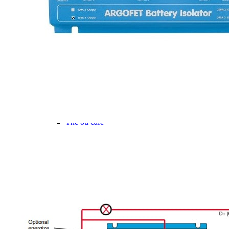
Gamme d'accessoires pliables
Solutions Rangement PURVARIO
Accessoires rangement cellule
Accessoires toilettes
Pied de table et accessoires
ART DE LA TABLE
Lot de Vaisselle Mélamine
Vaisselle Mélamine
Pour faire la vaisselle
Ménagères et couverts
Poêles et casseroles
Popotes
Four OMNIA
Thé ou café
Verres
Accessoires cuisine divers
Pour faire le ménage
Tapis anti dérapant et nappe
Poubelles
Accessoires rangement cuisine
LIBRAIRIE ET JEUX
Guides
Cartes
Jeux jouets
Animaux en camping-car