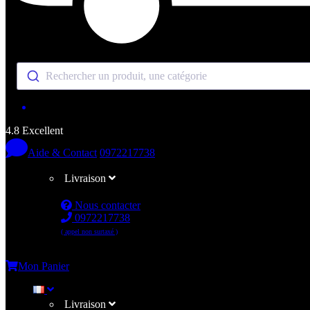
Rechercher un produit, une catégorie
4.8 Excellent
Aide & Contact
0972217738
Livraison
Nous contacter
0972217738
( appel non surtaxé )
Me connecter
Mon Panier
Livraison