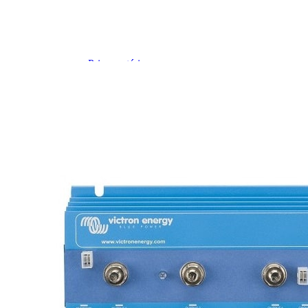
Prises intérieures 12V et 230V
Prises P17 et 230V
Prolongateurs et enrouleurs
Câbles électriques
Fusibles et cosses
Prises extérieures caravane
EQUIPEMENT INTERIEUR
EQUIPEMENT CABINE & CELLULE
Embases pivotantes
Equipement pour la cabine
Stores de cabine REMIfront
Volets isolants extérieurs
Volets isolants intérieurs
Volets isolants SOPLAIR Intermik
Pare-soleil VISIOPLAIR
SOLUTIONS de couchage
Pour la literie
Couchages lits tout fait
AMÉNAGEMENTS & RANGEMENTS
Isolation thermique et phonique
Tableau de bord
Tapis de cabine
Housses de sièges
Rideaux de porte et moustiquaires
Accessoires rideaux volets