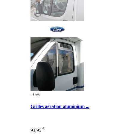
- 6%
Grilles aération aluminium ...
€
93,95