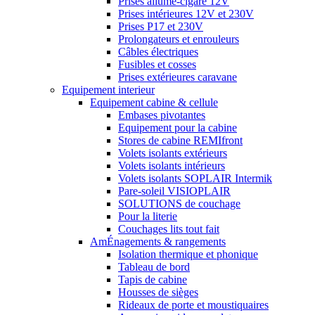
Prises allume-cigare 12V
Prises intérieures 12V et 230V
Prises P17 et 230V
Prolongateurs et enrouleurs
Câbles électriques
Fusibles et cosses
Prises extérieures caravane
Equipement interieur
Equipement cabine & cellule
Embases pivotantes
Equipement pour la cabine
Stores de cabine REMIfront
Volets isolants extérieurs
Volets isolants intérieurs
Volets isolants SOPLAIR Intermik
Pare-soleil VISIOPLAIR
SOLUTIONS de couchage
Pour la literie
Couchages lits tout fait
AmÉnagements & rangements
Isolation thermique et phonique
Tableau de bord
Tapis de cabine
Housses de sièges
Rideaux de porte et moustiquaires