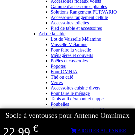
Accessoires rideaux volets
Gamme d'accessoires pliables
Solutions Rangement PURVARIO
Accessoires rangement cellule
Accessoires toilettes
Pied de table et accessoires
Art de la table
Lot de Vaisselle Mélamine
Vaisselle Mélamine
Pour faire la vaisselle
Ménagères et couverts
Poêles et casseroles
Popotes
Four OMNIA
Thé ou café
Verres
Accessoires cuisine divers
Pour faire le ménage
Tapis anti dérapant et nappe
Poubelles
Accessoires rangement cuisine
Socle à ventouses pour Antenne Omnimax
Librairie et jeux
Guides
€
Cartes
22,99
AJOUTER AU PANIER
Jeux jouets