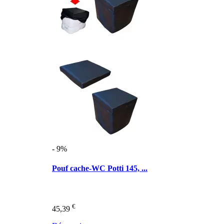
- 9%
Pouf cache-WC Potti 145, ...
€
45,39