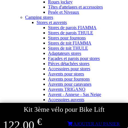
Roues jockey
Têtes d'attelages et accessoires
Pesée et Niveaux
Camping stores
Stores et auvents
Stores de parois FIAMMA
Stores de parois THULE
Stores pour fourgons
Stores de toit FIAMMA
Stores de toit THULE
Adaptateurs stores
Façades et parois pour stores
Pièces détachées stores
Accessoires pour stores
Auvents pour stores
Auvents pour fourgons
Auvents pour caravanes
Auvents TRIGANO
Auvent - Annexe - Sas Neige
Accessoires auvents
Accessoires camping
Kit 3ème vélo pour Bike Lift
Pour le camping
Douchettes extérieures
€
Pour la plage
122,00
AJOUTER AU PANIER
Accessoires de plein air