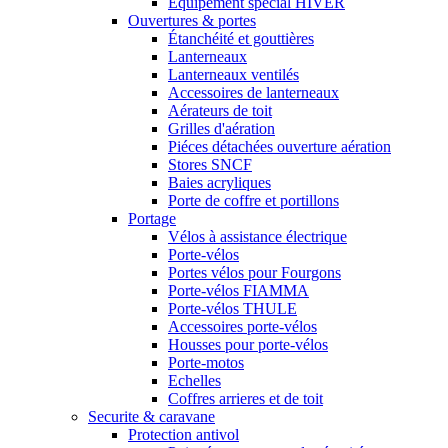
Equipement spécial HIVER
Ouvertures & portes
Étanchéité et gouttières
Lanterneaux
Lanterneaux ventilés
Accessoires de lanterneaux
Aérateurs de toit
Grilles d'aération
Piéces détachées ouverture aération
Stores SNCF
Baies acryliques
Porte de coffre et portillons
Portage
Vélos à assistance électrique
Porte-vélos
Portes vélos pour Fourgons
Porte-vélos FIAMMA
Porte-vélos THULE
Accessoires porte-vélos
Housses pour porte-vélos
Porte-motos
Echelles
Coffres arrieres et de toit
Securite & caravane
Protection antivol