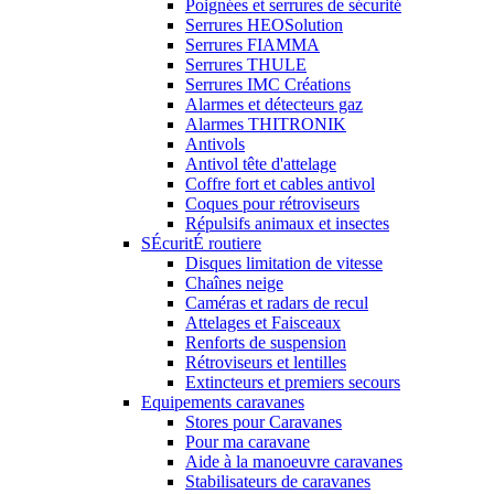
Poignées et serrures de sécurité
Serrures HEOSolution
Serrures FIAMMA
Serrures THULE
Serrures IMC Créations
Alarmes et détecteurs gaz
Alarmes THITRONIK
Antivols
Antivol tête d'attelage
Coffre fort et cables antivol
Coques pour rétroviseurs
Répulsifs animaux et insectes
SÉcuritÉ routiere
Disques limitation de vitesse
Chaînes neige
Caméras et radars de recul
Attelages et Faisceaux
Renforts de suspension
Rétroviseurs et lentilles
Extincteurs et premiers secours
Equipements caravanes
Stores pour Caravanes
Pour ma caravane
Aide à la manoeuvre caravanes
Stabilisateurs de caravanes