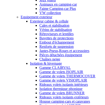
Jeux jouets
Animaux en camping-car
J'aime Camping-car Plus
VW collection
Equipement exterieur
Exterieur cabine & cellule
Cales et stabilisation
Vérins de stabilisation
Rétroviseurs et lentilles
Bavettes de protections
Embout d'échappement
Renforts de suspension
Jantes,Pneus,Roues et accessoires
Pièces détachées équipement
Chaînes neige
Isolation & hivernage
Gamme CLAIRVAL
Gamme de volets ISOPLAIR
Gamme de volets THERMOCOVER
Gamme de volets VISIOPLAIR
Rideaux volets isolants intérieurs
Isolation thermique phonique
Gamme de volets BRUNNER
Rideaux volets isolants extérieurs
Housse camping-cars et caravanes