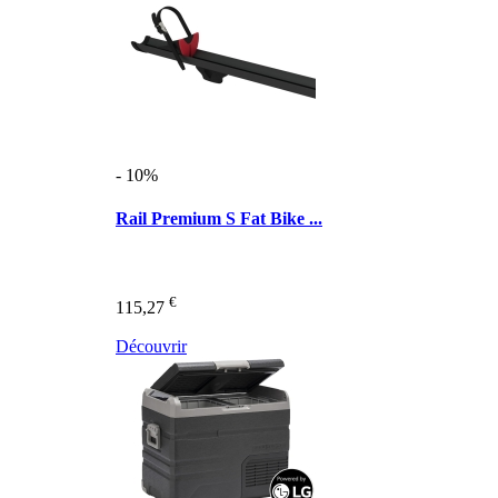
- 10%
Rail Premium S Fat Bike ...
€
115,27
Découvrir