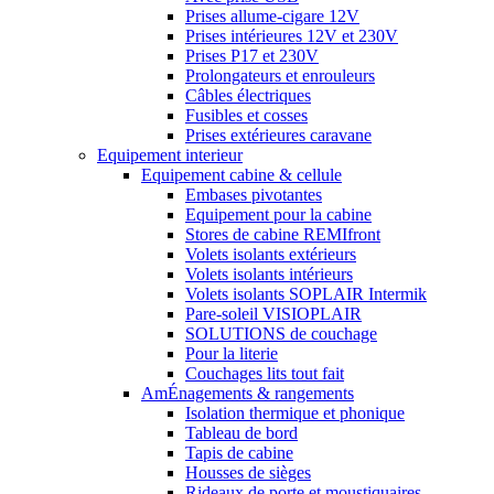
Prises allume-cigare 12V
Prises intérieures 12V et 230V
Prises P17 et 230V
Prolongateurs et enrouleurs
Câbles électriques
Fusibles et cosses
Prises extérieures caravane
Equipement interieur
Equipement cabine & cellule
Embases pivotantes
Equipement pour la cabine
Stores de cabine REMIfront
Volets isolants extérieurs
Volets isolants intérieurs
Volets isolants SOPLAIR Intermik
Pare-soleil VISIOPLAIR
SOLUTIONS de couchage
Pour la literie
Couchages lits tout fait
AmÉnagements & rangements
Isolation thermique et phonique
Tableau de bord
Tapis de cabine
Housses de sièges
Rideaux de porte et moustiquaires