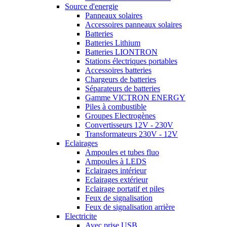
Source d'energie
Panneaux solaires
Accessoires panneaux solaires
Batteries
Batteries Lithium
Batteries LIONTRON
Stations électriques portables
Accessoires batteries
Chargeurs de batteries
Séparateurs de batteries
Gamme VICTRON ENERGY
Piles à combustible
Groupes Electrogènes
Convertisseurs 12V - 230V
Transformateurs 230V - 12V
Eclairages
Ampoules et tubes fluo
Ampoules à LEDS
Eclairages intérieur
Eclairages extérieur
Eclairage portatif et piles
Feux de signalisation
Feux de signalisation arrière
Electricite
Avec prise USB