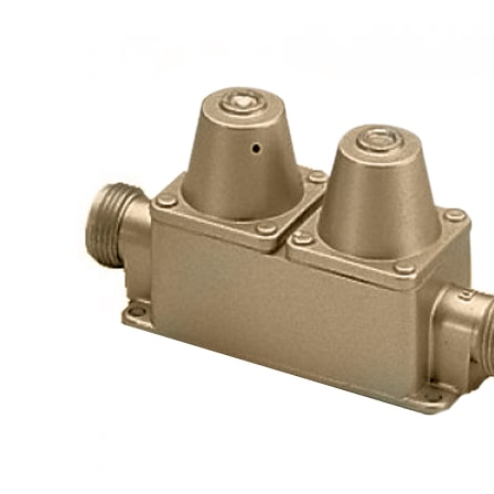
Panneaux solaires
Accessoires panneaux solaires
Batteries
Batteries Lithium
Batteries LIONTRON
Stations électriques portables
Accessoires batteries
Chargeurs de batteries
Nouveautés
Séparateurs de batteries
Déstockage
Gamme VICTRON ENERGY
Ventes Flash
Piles à combustible
Reconditionnés
Groupes Electrogènes
Nos Véhicules en concession
Convertisseurs 12V - 230V
Le Magasin
Transformateurs 230V - 12V
Concession & Véhicules
ECLAIRAGES
Nos véhicules Neufs
Ampoules et tubes fluo
Nos véhicules Occasions
Ampoules à LEDS
Le magasin
Eclairages intérieur
Eclairages extérieur
Eclairage portatif et piles
Feux de signalisation
Feux de signalisation arrière
ELECTRICITE
Avec prise USB
Prises allume-cigare 12V