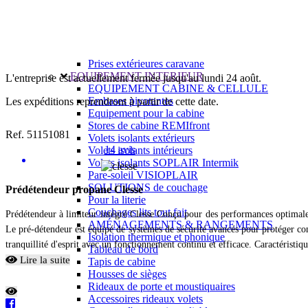
Prises intérieures 12V et 230V
Prises P17 et 230V
Prolongateurs et enrouleurs
Câbles électriques
Fusibles et cosses
Prises extérieures caravane
EQUIPEMENT INTERIEUR
L'entreprise est actuellement fermée jusqu'au lundi 24 août.
EQUIPEMENT CABINE & CELLULE
Embases pivotantes
Les expéditions reprendront à partir de cette date.
Equipement pour la cabine
Stores de cabine REMIfront
Ref. 51151081
Volets isolants extérieurs
14 avis
Volets isolants intérieurs
Volets isolants SOPLAIR Intermik
Pare-soleil VISIOPLAIR
SOLUTIONS de couchage
Prédétendeur propane Clesse
Pour la literie
Couchages lits tout fait
Prédétendeur à limiteur intégré Clesse Conçu pour des performances optimales, 
AMÉNAGEMENTS & RANGEMENTS
Le pré-détendeur est équipé de systèmes de sécurité avancés pour protéger con
Isolation thermique et phonique
tranquillité d'esprit avec un fonctionnement continu et efficace. Caractéristiqu
Tableau de bord
Lire la suite
Tapis de cabine
Housses de sièges
Rideaux de porte et moustiquaires
Accessoires rideaux volets