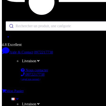
Rechercher un produit, une catégorie
4.8 Excellent
Aide & Contact
0972217738
Livraison
Nous contacter
0972217738
( appel non surtaxé )
Me connecter
Mon Panier
Livraison