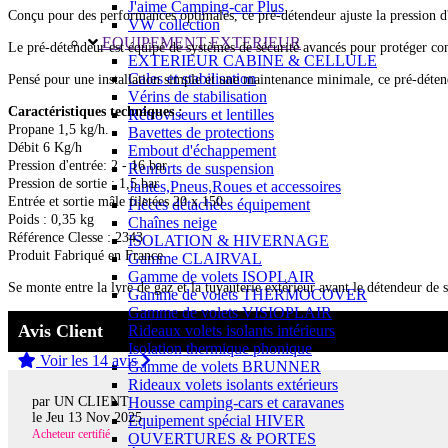
J'aime Camping-car Plus
Conçu pour des performances optimales, ce pré-détendeur ajuste la pression d'e
VW collection
EQUIPEMENT EXTERIEUR
Le pré-détendeur est équipé de systèmes de sécurité avancés pour protéger contr
EXTERIEUR CABINE & CELLULE
Cales et stabilisation
Pensé pour une installation simple et une maintenance minimale, ce pré-détend
Vérins de stabilisation
Caractéristiques techniques :
Rétroviseurs et lentilles
Propane 1,5 kg/h.
Bavettes de protections
Débit 6 Kg/h
Embout d'échappement
Pression d'entrée: 2 - 16 bar
Renforts de suspension
Pression de sortie : 1,5 bar
Jantes,Pneus,Roues et accessoires
Entrée et sortie mâle filetées 20 x 150.
Pièces détachées équipement
Poids : 0,35 kg
Chaînes neige
Référence Clesse : 2343
ISOLATION & HIVERNAGE
Produit Fabriqué en France
Gamme CLAIRVAL
Gamme de volets ISOPLAIR
Se monte entre la lyre de gaz et la tuyauterie extérieur avant le détendeur de s
Gamme de volets THERMOCOVER
Gamme de volets VISIOPLAIR
Avis Client
Rideaux volets isolants intérieurs
Isolation thermique phonique
Voir les 14 avis
Gamme de volets BRUNNER
Rideaux volets isolants extérieurs
par UN CLIENT
Housse camping-cars et caravanes
le
Jeu 13 Nov 2025
Equipement spécial HIVER
Acheteur certifié
OUVERTURES & PORTES