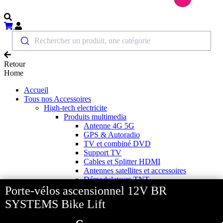
Rechercher un produit, une catégorie
Retour
Home
Accueil
Tous nos Accessoires
High-tech electricite
Produits multimedia
Antenne 4G 5G
GPS & Autoradio
TV et combiné DVD
Support TV
Cables et Splitter HDMI
Antennes satellites et accessoires
Démodulateurs TNT
Porte-vélos ascensionnel 12V BR
Pointeurs antennes satellites
Antennes hertziennes
SYSTEMS Bike Lift
Mât d'antenne et accessoires
Caméras de recul