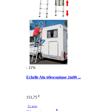
- 11%
Echelle Alu télescopique 2m90 ...
€
151,75
11 avis