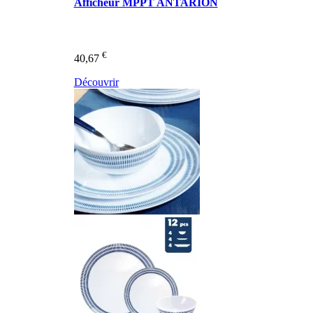
Afficheur MPPT ANTARION
€
40,67
Découvrir