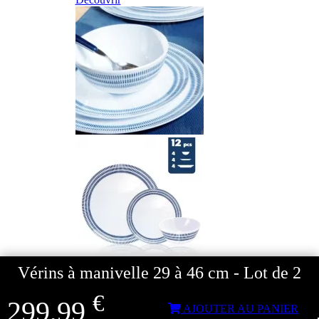
Vérins à manivelle 29 à 46 cm - Lot de 2
- 22%
€
299,99
Lot de vaisselle Mélamine ...
AJOUTER AU PANIER