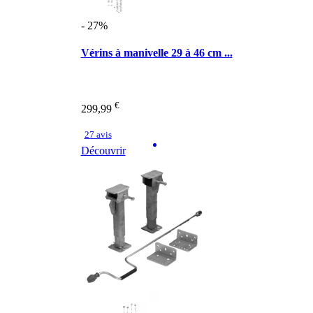
- 27%
Vérins à manivelle 29 à 46 cm ...
€
299,99
27 avis
Découvrir