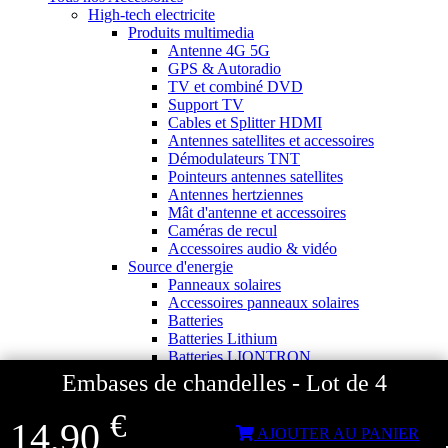
High-tech electricite
Produits multimedia
Antenne 4G 5G
GPS & Autoradio
TV et combiné DVD
Support TV
Cables et Splitter HDMI
Antennes satellites et accessoires
Démodulateurs TNT
Pointeurs antennes satellites
Antennes hertziennes
Mât d'antenne et accessoires
Caméras de recul
Accessoires audio & vidéo
Source d'energie
Panneaux solaires
Accessoires panneaux solaires
Batteries
Batteries Lithium
Batteries LIONTRON
Stations électriques portables
Embases de chandelles - Lot de 4
Accessoires batteries
Chargeurs de batteries
€
14,90
Séparateurs de batteries
AJOUTER AU PANIER
Gamme VICTRON ENERGY