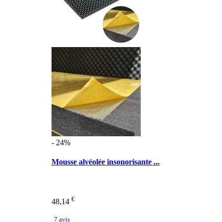
- 24%
Mousse alvéolée insonorisante ...
€
48,14
7 avis