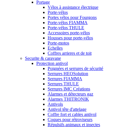
Portage
Vélos à assistance électrique
Porte-vélos
Portes vélos pour Fourgons
Porte-vélos FIAMMA
Porte-vélos THULE
Accessoires porte-vélos
Housses pour porte-vélos
Porte-motos
Echelles
Coffres arrieres et de toit
Securite & caravane
Protection antivol
Poignées et serrures de sécurité
Serrures HEOSolution
Serrures FIAMMA
Serrures THULE
Serrures IMC Créations
Alarmes et détecteurs gaz
Alarmes THITRONIK
Antivols
Antivol tête d'attelage
Coffre fort et cables antivol
Coques pour rétroviseurs
Répulsifs animaux et insectes