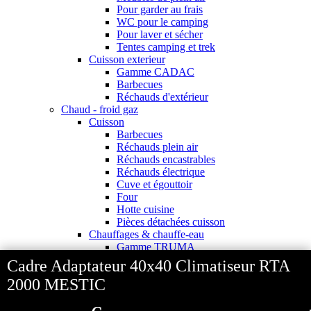
Pour garder au frais
WC pour le camping
Pour laver et sécher
Tentes camping et trek
Cuisson exterieur
Gamme CADAC
Barbecues
Réchauds d'extérieur
Chaud - froid gaz
Cuisson
Barbecues
Réchauds plein air
Réchauds encastrables
Réchauds électrique
Cuve et égouttoir
Four
Hotte cuisine
Pièces détachées cuisson
Chauffages & chauffe-eau
Gamme TRUMA
Accessoires Truma BOILER
Cadre Adaptateur 40x40 Climatiseur RTA
Chauffe-eau & chauffage
2000 MESTIC
Pièces détachées chauffe eau
Accessoires TRUMA
Pièces détachées chauffage