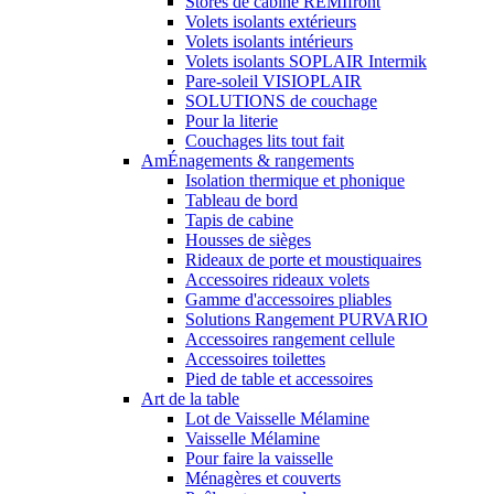
Stores de cabine REMIfront
Volets isolants extérieurs
Volets isolants intérieurs
Volets isolants SOPLAIR Intermik
Pare-soleil VISIOPLAIR
SOLUTIONS de couchage
Pour la literie
Couchages lits tout fait
AmÉnagements & rangements
Isolation thermique et phonique
Tableau de bord
Tapis de cabine
Housses de sièges
Rideaux de porte et moustiquaires
Accessoires rideaux volets
Gamme d'accessoires pliables
Solutions Rangement PURVARIO
Accessoires rangement cellule
Accessoires toilettes
Pied de table et accessoires
Art de la table
Lot de Vaisselle Mélamine
Vaisselle Mélamine
Pour faire la vaisselle
Ménagères et couverts