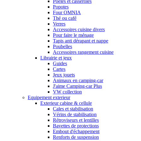
Poêles et casseroles
Popotes
Four OMNIA
Thé ou café
Verres
Accessoires cuisine divers
Pour faire le ménage
Tapis anti dérapant et nappe
Poubelles
Accessoires rangement cuisine
Librairie et jeux
Guides
Cartes
Jeux jouets
Animaux en camping-car
J'aime Camping-car Plus
VW collection
Equipement exterieur
Exterieur cabine & cellule
Cales et stabilisation
Vérins de stabilisation
Rétroviseurs et lentilles
Bavettes de protections
Embout d'échappement
Renforts de suspension