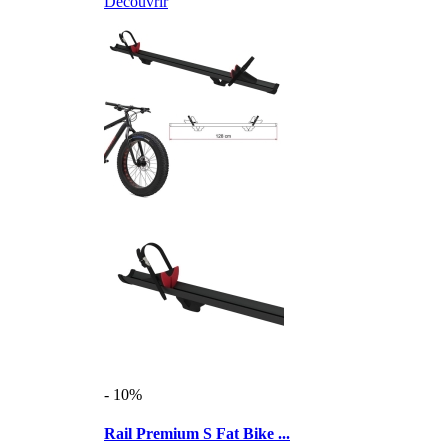
Découvrir
- 10%
Rail Premium S Fat Bike ...