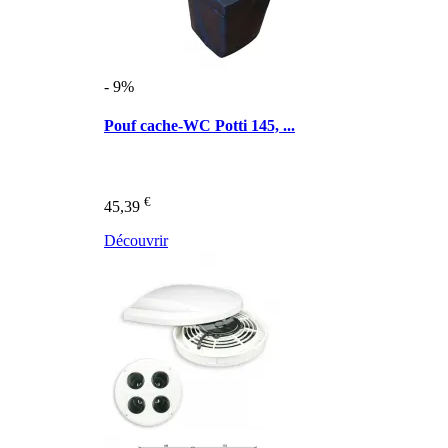
- 9%
Pouf cache-WC Potti 145, ...
€
45,39
Découvrir