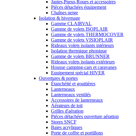
Jantes,Pneus,Roues et accessoires
Pièces détachées équipement
Chaînes neige
Isolation & hivernage
Gamme CLAIRVAL
Gamme de volets ISOPLAIR
Gamme de volets THERMOCOVER
Gamme de volets VISIOPLAIR
Rideaux volets isolants intérieurs
Isolation thermique phonique
Gamme de volets BRUNNER
Rideaux volets isolants extérieurs
Housse camping-cars et caravanes
Equipement spécial HIVER
Ouvertures & portes
Étanchéité et gouttières
Lanterneaux
Lanterneaux ventilés
Accessoires de lanterneaux
Aérateurs de toit
Grilles d'aération
Piéces détachées ouverture aération
Stores SNCF
Baies acryliques
Porte de coffre et portillons