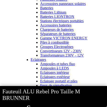
Accessoires panneaux solaires
Batteries
Batteries Lithium
Batteries LIONTRON
Stations électriques portables
Accessoires batteries
Chargeurs de batteries
Séparateurs de batteries
Gamme VICTRON ENERGY
Piles à combustible
Groupes Electrogènes
Convertisseurs 12V - 230V
Transformateurs 230V - 12V
Eclairages
Ampoules et tubes fluo
Ampoules à LEDS
Eclairages intérieur
Eclairages extérieur
Eclairage portatif et piles
Feux de signalisation
Feux de signalisation arrière
Fauteuil ALU Rebel Pro Taille M
Electricite
BRUNNER
Avec prise USB
Prises allume-cigare 12V
Prises intérieures 12V et 230V