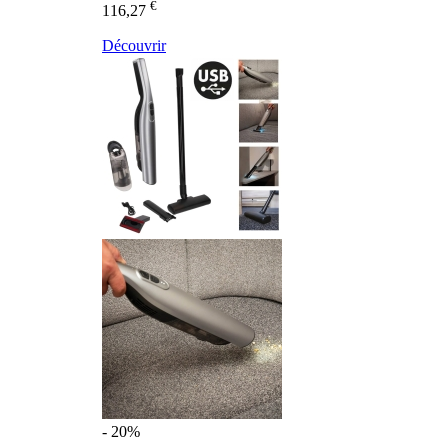
€
116,27
Découvrir
- 20%