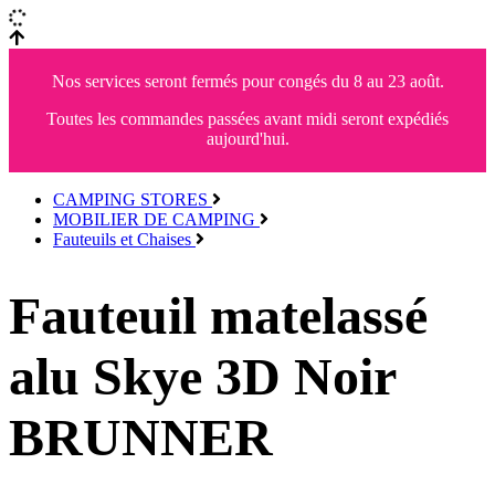
Nos services seront fermés pour congés du 8 au 23 août.
Toutes les commandes passées avant midi seront expédiés
aujourd'hui.
CAMPING STORES
MOBILIER DE CAMPING
Fauteuils et Chaises
Fauteuil matelassé
alu Skye 3D Noir
BRUNNER