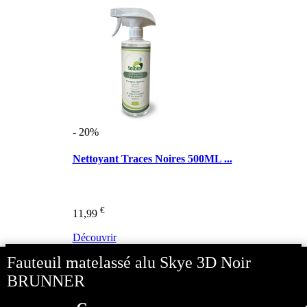
- 20%
Nettoyant Traces Noires 500ML ...
€
11,99
Découvrir
Question sur cet article Client
Fauteuil matelassé alu Skye 3D Noir
Poser votre question ?
BRUNNER
Question posée par
GAUDY
le Dim 03 Mai 2020
poids du fauteuil
svp merci