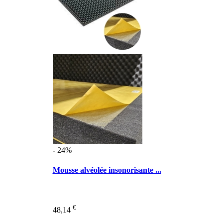
- 24%
Mousse alvéolée insonorisante ...
€
48,14