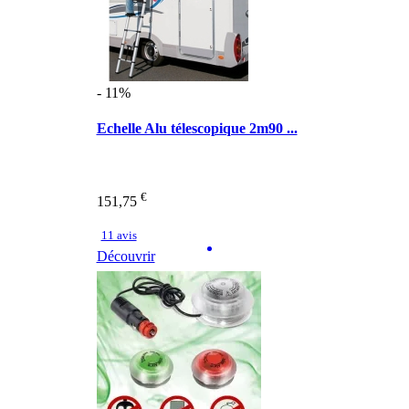
- 11%
Echelle Alu télescopique 2m90 ...
€
151,75
11 avis
Découvrir