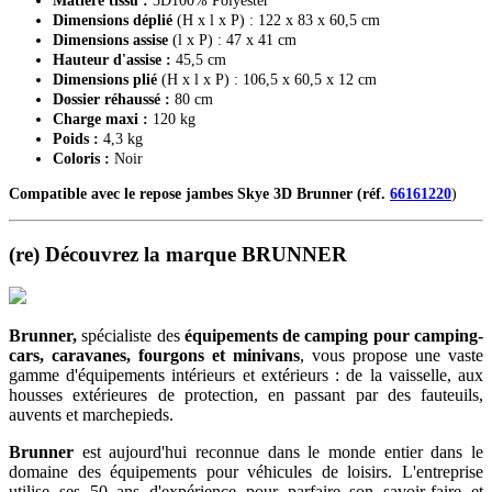
Matière tissu :
3D100% Polyester
Dimensions déplié
(H x l x P) : 122 x 83 x 60,5 cm
Dimensions assise
(l x P) : 47 x 41 cm
Hauteur d'assise :
45,5 cm
Dimensions plié
(H x l x P) : 106,5 x 60,5 x 12 cm
Dossier réhaussé :
80 cm
Charge maxi :
120 kg
Poids :
4,3 kg
Coloris :
Noir
Compatible avec le repose jambes Skye 3D Brunner (réf.
66161220
)
(re) Découvrez la marque BRUNNER
Brunner,
spécialiste des
équipements de camping
pour camping-
cars, caravanes, fourgons et minivans
, vous propose une vaste
gamme d'équipements intérieurs et extérieurs : de la vaisselle, aux
housses extérieures de protection, en passant par des fauteuils,
auvents et marchepieds.
Brunner
est aujourd'hui reconnue dans le monde entier dans le
domaine des équipements pour véhicules de loisirs. L'entreprise
utilise ses 50 ans d'expérience pour parfaire son savoir-faire et