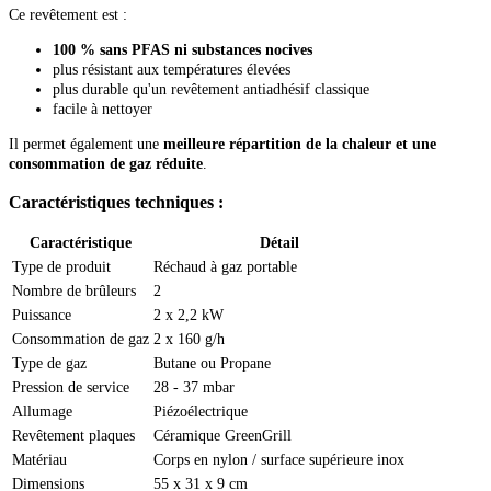
Ce revêtement est :
100 % sans PFAS ni substances nocives
plus résistant aux températures élevées
plus durable qu'un revêtement antiadhésif classique
facile à nettoyer
Il permet également une
meilleure répartition de la chaleur et une
consommation de gaz réduite
.
Caractéristiques techniques :
Caractéristique
Détail
Type de produit
Réchaud à gaz portable
Nombre de brûleurs
2
Puissance
2 x 2,2 kW
Consommation de gaz
2 x 160 g/h
Type de gaz
Butane ou Propane
Pression de service
28 - 37 mbar
Allumage
Piézoélectrique
Revêtement plaques
Céramique GreenGrill
Matériau
Corps en nylon / surface supérieure inox
Dimensions
55 x 31 x 9 cm