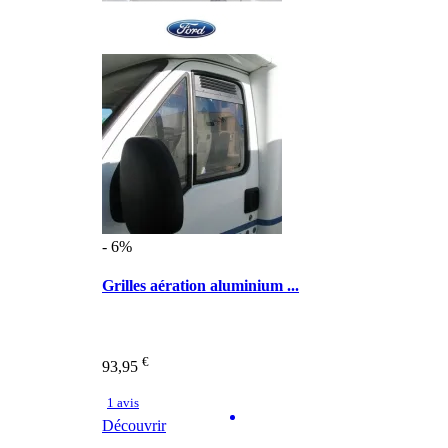
- 6%
Grilles aération aluminium ...
€
93,95
1 avis
Découvrir