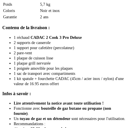
Poids
5,7 kg
Coloris
Noir et inox
Garantie
2 ans
Contenu de la livraison :
1 réchaud
CADAC 2 Cook 3 Pro Deluxe
2 supports de casserole
1 support pour cafetière (percolateur)
2 pare-vent
1 plaque de cuisson lisse
1 plaque grill nervurée
1 poignée amovible pour les plaques
1 sac de transport avec compartiments
1 kit spatule + fourchette CADAC (45cm / acier inox / nylon) d'une
valeur de 16.95 euros offert
Infos à savoir :
Lire attentivement la notice avant toute utilisation !
Fonctionne avec
bouteille de gaz butane ou propane (non
fournie)
.
Un
tuyau de gaz et un détendeur
sont nécessaires pour l'utilisation.
Recommandations :