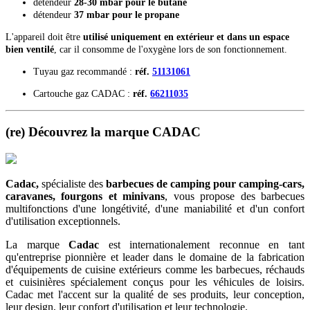
détendeur
28-30 mbar pour le butane
détendeur
37 mbar pour le propane
L'appareil doit être
utilisé uniquement en extérieur et dans un espace
bien ventilé
, car il consomme de l'oxygène lors de son fonctionnement.
Tuyau gaz recommandé :
réf.
51131061
Cartouche gaz CADAC :
réf.
66211035
(re) Découvrez la marque CADAC
Cadac,
spécialiste des
barbecues de camping
pour camping-cars,
caravanes, fourgons et minivans
, vous propose des barbecues
multifonctions d'une longétivité, d'une maniabilité et d'un confort
d'utilisation exceptionnels.
La marque
Cadac
est internationalement reconnue en tant
qu'entreprise pionnière et leader dans le domaine de la fabrication
d'équipements de cuisine extérieurs comme les barbecues, réchauds
et cuisinières spécialement conçus pour les véhicules de loisirs.
Cadac met l'accent sur la qualité de ses produits, leur conception,
leur design, leur confort d'utilisation et leur technologie.