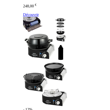
€
248,00
Découvrir
- 12%