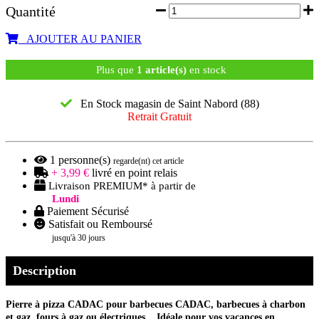
Quantité
AJOUTER AU PANIER
Plus que
1 article(s)
en stock
En Stock magasin de Saint Nabord (88)
Retrait Gratuit
1
personne(s)
regarde(nt) cet article
+ 3,99 €
livré en point relais
Livraison PREMIUM* à partir de
Lundi
Paiement Sécurisé
Satisfait ou Remboursé
jusqu'à 30 jours
Description
Pierre à pizza CADAC pour barbecues CADAC, barbecues à charbon
et gaz, fours à gaz ou électriques... Idéale pour vos vacances en