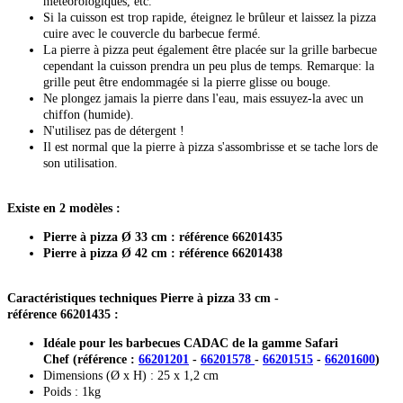
météorologiques, etc.
Si la cuisson est trop rapide, éteignez le brûleur et laissez la pizza
cuire avec le couvercle du barbecue fermé.
La pierre à pizza peut également être placée sur la grille barbecue
cependant la cuisson prendra un peu plus de temps. Remarque: la
grille peut être endommagée si la pierre glisse ou bouge.
Ne plongez jamais la pierre dans l'eau, mais essuyez-la avec un
chiffon (humide).
N'utilisez pas de détergent !
Il est normal que la pierre à pizza s'assombrisse et se tache lors de
son utilisation.
Existe en 2 modèles :
Pierre à pizza Ø 33 cm : référence 66201435
Pierre à pizza Ø 42 cm : référence 66201438
Caractéristiques techniques Pierre à pizza 33 cm -
référence 66201435
:
Idéale pour les barbecues CADAC de la gamme Safari
Chef (référence :
66201201
-
66201578
-
66201515
-
66201600
)
Dimensions (Ø x H) : 25 x 1,2 cm
Poids : 1kg