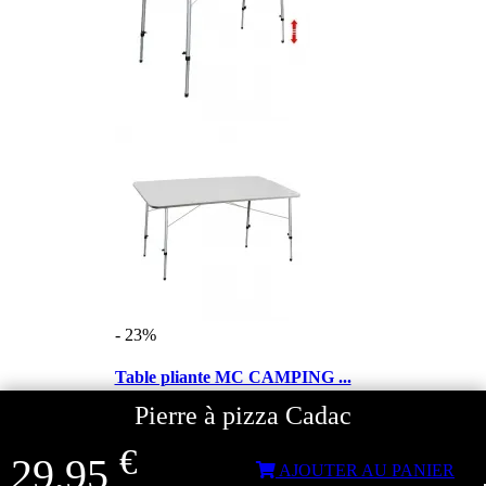
- 23%
Table pliante MC CAMPING ...
Pierre à pizza Cadac
€
29,95
€
40,71
AJOUTER AU PANIER