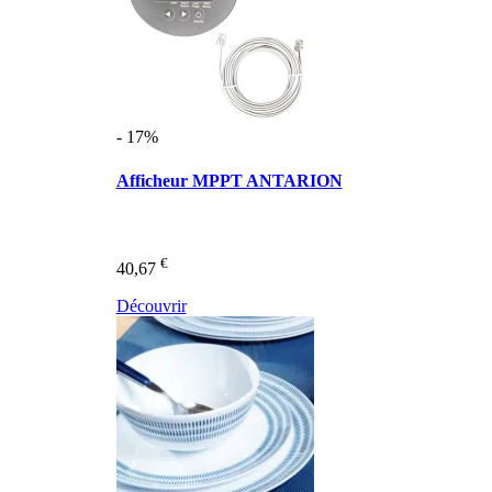
- 17%
Afficheur MPPT ANTARION
€
40,67
Découvrir