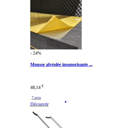
- 24%
Mousse alvéolée insonorisante ...
€
48,14
7 avis
Découvrir