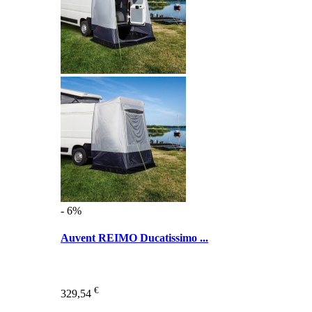
- 6%
Auvent REIMO Ducatissimo ...
€
329,54