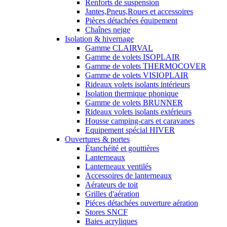
Renforts de suspension
Jantes,Pneus,Roues et accessoires
Pièces détachées équipement
Chaînes neige
Isolation & hivernage
Gamme CLAIRVAL
Gamme de volets ISOPLAIR
Gamme de volets THERMOCOVER
Gamme de volets VISIOPLAIR
Rideaux volets isolants intérieurs
Isolation thermique phonique
Gamme de volets BRUNNER
Rideaux volets isolants extérieurs
Housse camping-cars et caravanes
Equipement spécial HIVER
Ouvertures & portes
Étanchéité et gouttières
Lanterneaux
Lanterneaux ventilés
Accessoires de lanterneaux
Aérateurs de toit
Grilles d'aération
Piéces détachées ouverture aération
Stores SNCF
Baies acryliques