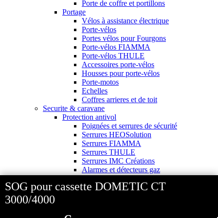
Porte de coffre et portillons
Portage
Vélos à assistance électrique
Porte-vélos
Portes vélos pour Fourgons
Porte-vélos FIAMMA
Porte-vélos THULE
Accessoires porte-vélos
Housses pour porte-vélos
Porte-motos
Echelles
Coffres arrieres et de toit
Securite & caravane
Protection antivol
Poignées et serrures de sécurité
Serrures HEOSolution
Serrures FIAMMA
Serrures THULE
Serrures IMC Créations
Alarmes et détecteurs gaz
Alarmes THITRONIK
SOG pour cassette DOMETIC CT
Antivols
Antivol tête d'attelage
3000/4000
Coffre fort et cables antivol
Coques pour rétroviseurs