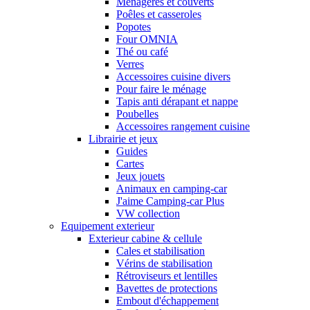
Ménagères et couverts
Poêles et casseroles
Popotes
Four OMNIA
Thé ou café
Verres
Accessoires cuisine divers
Pour faire le ménage
Tapis anti dérapant et nappe
Poubelles
Accessoires rangement cuisine
Librairie et jeux
Guides
Cartes
Jeux jouets
Animaux en camping-car
J'aime Camping-car Plus
VW collection
Equipement exterieur
Exterieur cabine & cellule
Cales et stabilisation
Vérins de stabilisation
Rétroviseurs et lentilles
Bavettes de protections
Embout d'échappement