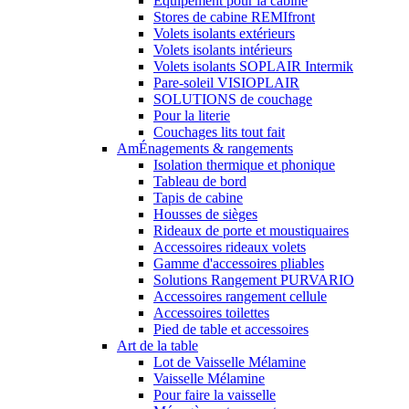
Equipement pour la cabine
Stores de cabine REMIfront
Volets isolants extérieurs
Volets isolants intérieurs
Volets isolants SOPLAIR Intermik
Pare-soleil VISIOPLAIR
SOLUTIONS de couchage
Pour la literie
Couchages lits tout fait
AmÉnagements & rangements
Isolation thermique et phonique
Tableau de bord
Tapis de cabine
Housses de sièges
Rideaux de porte et moustiquaires
Accessoires rideaux volets
Gamme d'accessoires pliables
Solutions Rangement PURVARIO
Accessoires rangement cellule
Accessoires toilettes
Pied de table et accessoires
Art de la table
Lot de Vaisselle Mélamine
Vaisselle Mélamine
Pour faire la vaisselle