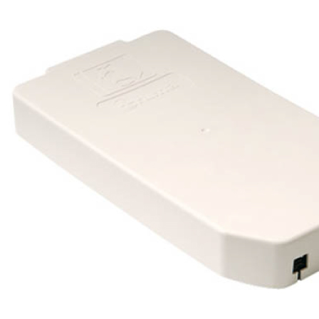
Panneaux solaires
Accessoires panneaux solaires
Batteries
Batteries Lithium
Batteries LIONTRON
Stations électriques portables
Accessoires batteries
Chargeurs de batteries
Nouveautés
Séparateurs de batteries
Déstockage
Gamme VICTRON ENERGY
Ventes Flash
Piles à combustible
Reconditionnés
Groupes Electrogènes
Nos Véhicules en concession
Convertisseurs 12V - 230V
Le Magasin
Transformateurs 230V - 12V
Concession & Véhicules
ECLAIRAGES
Nos véhicules Neufs
Ampoules et tubes fluo
Nos véhicules Occasions
Ampoules à LEDS
Le magasin
Eclairages intérieur
Eclairages extérieur
Eclairage portatif et piles
Feux de signalisation
Feux de signalisation arrière
ELECTRICITE
Avec prise USB
Prises allume-cigare 12V