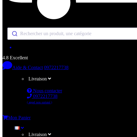
Rechercher un produit, une catégorie
4.8 Excellent
Aide & Contact
0972217738
Livraison
Nous contacter
0972217738
( appel non surtaxé )
Me connecter
Mon Panier
Livraison