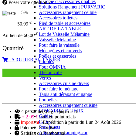
Gamme d'accessoires pliables
Poser votre question ?
Solutions Rangement PURVARIO
-15%
Accessoires rangement cellule
Accessoires toilettes
€
Pied de table et accessoires
50,99
ART DE LA TABLE
Lot de Vaisselle Mélamine
€
Au lieu de 60,00
Vaisselle Mélamine
Pour faire la vaisselle
Quantité
Ménagères et couverts
Poêles et casseroles
AJOUTER AU PANIER
Popotes
Four OMNIA
Thé ou café
Verres
Accessoires cuisine divers
Pour faire le ménage
Tapis anti dérapant et nappe
Poubelles
Accessoires rangement cuisine
LIBRAIRIE ET JEUX
4
personne(s)
regarde(nt) cet article
Guides
+ 2,99 €
livré en point relais
Cartes
Important :
Expédition à partir du Lun 24 Août 2026
Jeux jouets
Paiement Sécurisé
Animaux en camping-car
Satisfait ou Remboursé