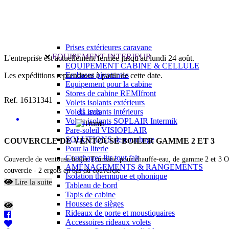
Prises intérieures 12V et 230V
Prises P17 et 230V
Prolongateurs et enrouleurs
Câbles électriques
Fusibles et cosses
Prises extérieures caravane
EQUIPEMENT INTERIEUR
L'entreprise est actuellement fermée jusqu'au lundi 24 août.
EQUIPEMENT CABINE & CELLULE
Embases pivotantes
Les expéditions reprendront à partir de cette date.
Equipement pour la cabine
Stores de cabine REMIfront
Ref. 16131341
Volets isolants extérieurs
11 avis
Volets isolants intérieurs
Volets isolants SOPLAIR Intermik
Pare-soleil VISIOPLAIR
SOLUTIONS de couchage
COUVERCLE DE VENTOUSE BOILER GAMME 2 ET 3
Pour la literie
Couchages lits tout fait
Couvercle de ventouse boiler Trumatic pour chauffe-eau, de gamme 2 et 3 O
AMÉNAGEMENTS & RANGEMENTS
couvercle - 2 ergots en bas du couvercle
Isolation thermique et phonique
Lire la suite
Tableau de bord
Tapis de cabine
Housses de sièges
Rideaux de porte et moustiquaires
Accessoires rideaux volets