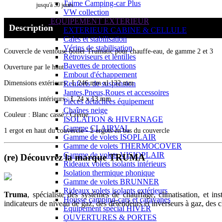
J'aime Camping-car Plus
jusqu'à 30 jours
VW collection
EQUIPEMENT EXTERIEUR
Description
EXTERIEUR CABINE & CELLULE
Cales et stabilisation
Vérins de stabilisation
Couvercle de ventouse boiler Trumatic pour chauffe-eau, de gamme 2 et 3
Rétroviseurs et lentilles
Bavettes de protections
Ouverture par le haut
Embout d'échappement
Dimensions extérieurs : L 246 mm xl 132 mm
Renforts de suspension
Jantes,Pneus,Roues et accessoires
Dimensions intérieurs : L 24 x 13 mm
Pièces détachées équipement
Chaînes neige
Couleur : Blanc cassé / Crème
ISOLATION & HIVERNAGE
Gamme CLAIRVAL
1 ergot en haut du couvercle - 2 ergots en bas du couvercle
Gamme de volets ISOPLAIR
Gamme de volets THERMOCOVER
Gamme de volets VISIOPLAIR
(re) Découvrez la marque TRUMA
Rideaux volets isolants intérieurs
Isolation thermique phonique
Gamme de volets BRUNNER
Rideaux volets isolants extérieurs
Truma
, spécialiste des systèmes de chauffage, climatisation, et in
Housse camping-cars et caravanes
indicateurs de niveau de gaz, des détendeurs et inverseurs à gaz, des 
Equipement spécial HIVER
OUVERTURES & PORTES