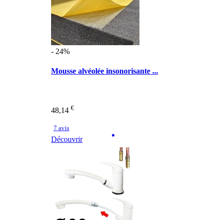
- 24%
Mousse alvéolée insonorisante ...
€
48,14
7 avis
Découvrir