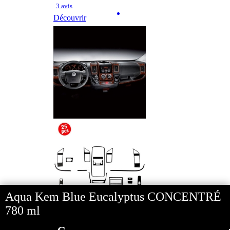
3 avis
Découvrir
Aqua Kem Blue Eucalyptus CONCENTRÉ
780 ml
- 9%