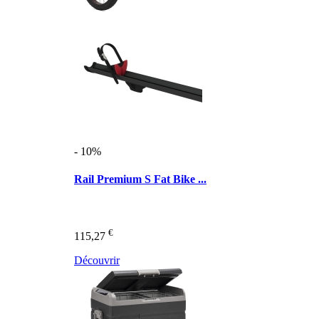
- 10%
Rail Premium S Fat Bike ...
€
115,27
Découvrir