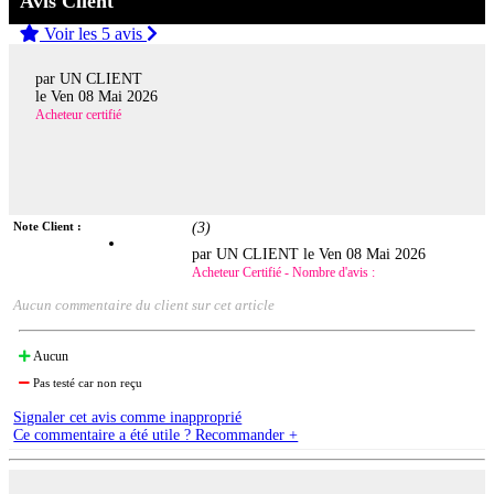
Avis Client
Voir les 5 avis
par UN CLIENT
le
Ven 08 Mai 2026
Acheteur certifié
Note Client :
(
3
)
par UN CLIENT le
Ven 08 Mai 2026
Acheteur Certifié - Nombre d'avis :
Aucun commentaire du client sur cet article
Aucun
Pas testé car non reçu
Signaler cet avis comme inapproprié
Ce commentaire a été utile ? Recommander +