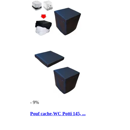
- 9%
Pouf cache-WC Potti 145, ...