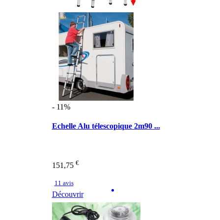
- 11%
Echelle Alu télescopique 2m90 ...
€
151,75
11 avis
Découvrir