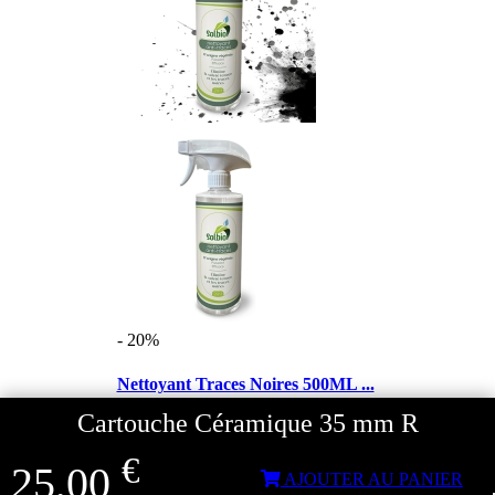
- 20%
Nettoyant Traces Noires 500ML ...
Cartouche Céramique 35 mm R
€
€
25,00
11,99
AJOUTER AU PANIER