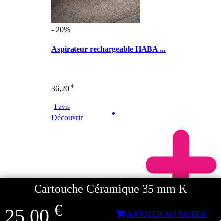
- 20%
Aspirateur rechargeable HABA ...
€
36,20
1 avis
Découvrir
Cartouche Céramique 35 mm K
€
25,00
AJOUTER AU PANIER