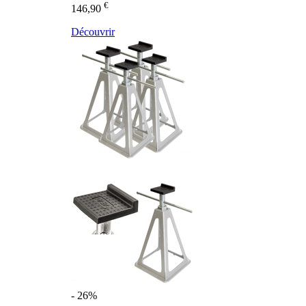
€
146,90
Découvrir
- 26%