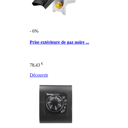
- 6%
Prise extérieure de gaz noire ...
€
78,43
Découvrir