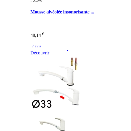
- 24%
Mousse alvéolée insonorisante ...
€
48,14
7 avis
Découvrir