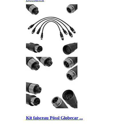
Kit faisceau Pössl Globecar ...