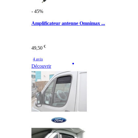
- 45%
Amplificateur antenne Omnimax ...
€
49,50
4 avis
Découvrir