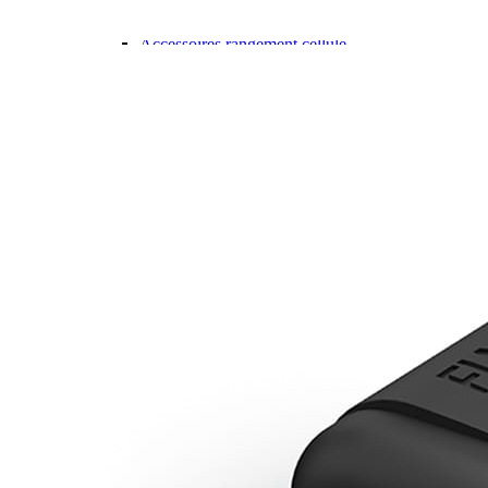
Gamme d'accessoires pliables
Solutions Rangement PURVARIO
Accessoires rangement cellule
Accessoires toilettes
Pied de table et accessoires
ART DE LA TABLE
Lot de Vaisselle Mélamine
Vaisselle Mélamine
Pour faire la vaisselle
Ménagères et couverts
Poêles et casseroles
Popotes
Four OMNIA
Thé ou café
Verres
Accessoires cuisine divers
Pour faire le ménage
Tapis anti dérapant et nappe
Poubelles
Accessoires rangement cuisine
LIBRAIRIE ET JEUX
Guides
Cartes
Jeux jouets
Animaux en camping-car