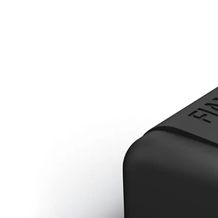
Panneaux solaires
Accessoires panneaux solaires
Batteries
Batteries Lithium
Batteries LIONTRON
Stations électriques portables
Accessoires batteries
Chargeurs de batteries
Nouveautés
Séparateurs de batteries
Déstockage
Gamme VICTRON ENERGY
Ventes Flash
Piles à combustible
Reconditionnés
Groupes Electrogènes
Nos Véhicules en concession
Convertisseurs 12V - 230V
Le Magasin
Transformateurs 230V - 12V
Concession & Véhicules
ECLAIRAGES
Nos véhicules Neufs
Ampoules et tubes fluo
Nos véhicules Occasions
Ampoules à LEDS
Le magasin
Eclairages intérieur
Eclairages extérieur
Eclairage portatif et piles
Feux de signalisation
Feux de signalisation arrière
ELECTRICITE
Avec prise USB
Prises allume-cigare 12V