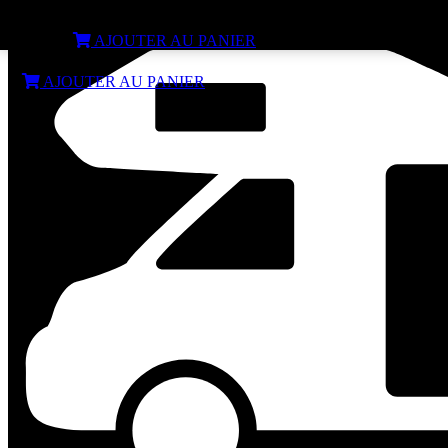
Serrure FIAMMA Safe Door Van noire
€
89,99
AJOUTER AU PANIER
€
89,99
AJOUTER AU PANIER