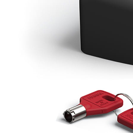
J'aime Camping-car Plus
VW collection
EQUIPEMENT EXTERIEUR
EXTERIEUR CABINE & CELLULE
Cales et stabilisation
Vérins de stabilisation
Rétroviseurs et lentilles
Bavettes de protections
Embout d'échappement
Renforts de suspension
Jantes,Pneus,Roues et accessoires
Pièces détachées équipement
Chaînes neige
ISOLATION & HIVERNAGE
Gamme CLAIRVAL
Gamme de volets ISOPLAIR
Gamme de volets THERMOCOVER
Gamme de volets VISIOPLAIR
Rideaux volets isolants intérieurs
Isolation thermique phonique
Gamme de volets BRUNNER
Rideaux volets isolants extérieurs
Housse camping-cars et caravanes
Equipement spécial HIVER
OUVERTURES & PORTES