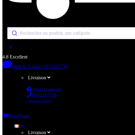
Rechercher un produit, une catégorie
4.8 Excellent
Aide & Contact
0972217738
Livraison
Nous contacter
0972217738
( appel non surtaxé )
Me connecter
Mon Panier
Livraison