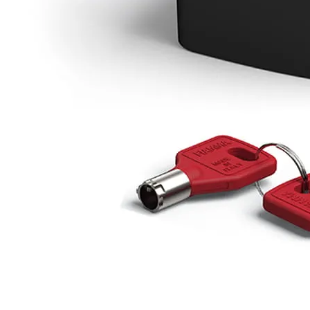
Prises intérieures 12V et 230V
Prises P17 et 230V
Prolongateurs et enrouleurs
Câbles électriques
Fusibles et cosses
Prises extérieures caravane
EQUIPEMENT INTERIEUR
EQUIPEMENT CABINE & CELLULE
Embases pivotantes
Equipement pour la cabine
Stores de cabine REMIfront
Volets isolants extérieurs
Volets isolants intérieurs
Volets isolants SOPLAIR Intermik
Pare-soleil VISIOPLAIR
SOLUTIONS de couchage
Pour la literie
Couchages lits tout fait
AMÉNAGEMENTS & RANGEMENTS
Isolation thermique et phonique
Tableau de bord
Tapis de cabine
Housses de sièges
Rideaux de porte et moustiquaires
Accessoires rideaux volets