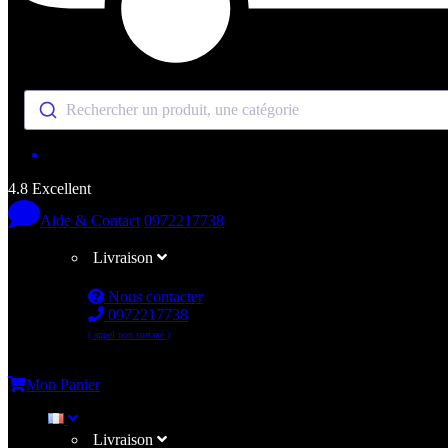
Rechercher un produit, une catégorie
4.8 Excellent
Aide & Contact
0972217738
Livraison
Nous contacter
0972217738
( appel non surtaxé )
Me connecter
Mon Panier
Livraison