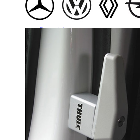
Prises intérieures 12V et 230V
Prises P17 et 230V
Prolongateurs et enrouleurs
Câbles électriques
Fusibles et cosses
Prises extérieures caravane
EQUIPEMENT INTERIEUR
EQUIPEMENT CABINE & CELLULE
Embases pivotantes
Equipement pour la cabine
Stores de cabine REMIfront
Volets isolants extérieurs
Volets isolants intérieurs
Volets isolants SOPLAIR Intermik
Pare-soleil VISIOPLAIR
SOLUTIONS de couchage
Pour la literie
Couchages lits tout fait
AMÉNAGEMENTS & RANGEMENTS
Isolation thermique et phonique
Tableau de bord
Tapis de cabine
Housses de sièges
Rideaux de porte et moustiquaires
Accessoires rideaux volets