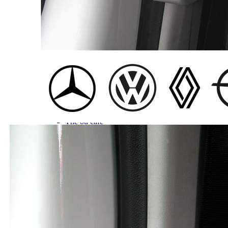
Gamme d'accessoires pliables
Solutions Rangement PURVARIO
Accessoires rangement cellule
Accessoires toilettes
Pied de table et accessoires
ART DE LA TABLE
Lot de Vaisselle Mélamine
Vaisselle Mélamine
Pour faire la vaisselle
Ménagères et couverts
Poêles et casseroles
Popotes
Four OMNIA
Thé ou café
Verres
Accessoires cuisine divers
Pour faire le ménage
Tapis anti dérapant et nappe
Poubelles
Accessoires rangement cuisine
LIBRAIRIE ET JEUX
Guides
Cartes
Jeux jouets
Animaux en camping-car