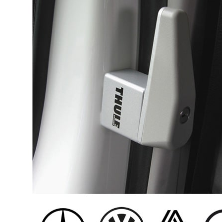
Panneaux solaires
Accessoires panneaux solaires
Batteries
Batteries Lithium
Batteries LIONTRON
Stations électriques portables
Accessoires batteries
Chargeurs de batteries
Nouveautés
Séparateurs de batteries
Déstockage
Gamme VICTRON ENERGY
Ventes Flash
Piles à combustible
Reconditionnés
Groupes Electrogènes
Nos Véhicules en concession
Convertisseurs 12V - 230V
Le Magasin
Transformateurs 230V - 12V
Concession & Véhicules
ECLAIRAGES
Nos véhicules Neufs
Ampoules et tubes fluo
Nos véhicules Occasions
Ampoules à LEDS
Le magasin
Eclairages intérieur
Eclairages extérieur
Eclairage portatif et piles
Feux de signalisation
Feux de signalisation arrière
ELECTRICITE
Avec prise USB
Prises allume-cigare 12V