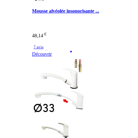
Mousse alvéolée insonorisante ...
€
48,14
7 avis
Découvrir