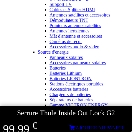
Support TV
Cables et Splitter HDMI
Antennes satellites et accessoires
Démodulateurs TNT
Pointeurs antennes satellites
Antennes hertziennes
Mât d'antenne et accessoires
Caméras de recul
Accessoires audio & vidéo
Source d'energie
Panneaux solaires
Accessoires panneaux solaires
Batteries
Batteries Lithium
Batteries LIONTRON
Stations électriques portables
Accessoires batteries
Chargeurs de batteries
Séparateurs de batteries
Gamme VICTRON ENERGY
Piles à combustible
Serrure Thule Inside Out Lock G2
Groupes Electrogènes
Convertisseurs 12V - 230V
€
99,99
Transformateurs 230V - 12V
AJOUTER AU PANIER
Eclairages