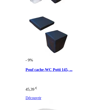
- 9%
Pouf cache-WC Potti 145, ...
€
45,39
Découvrir