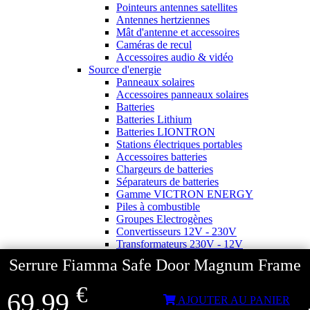
Pointeurs antennes satellites
Antennes hertziennes
Mât d'antenne et accessoires
Caméras de recul
Accessoires audio & vidéo
Source d'energie
Panneaux solaires
Accessoires panneaux solaires
Batteries
Batteries Lithium
Batteries LIONTRON
Stations électriques portables
Accessoires batteries
Chargeurs de batteries
Séparateurs de batteries
Gamme VICTRON ENERGY
Piles à combustible
Groupes Electrogènes
Convertisseurs 12V - 230V
Transformateurs 230V - 12V
Eclairages
Serrure Fiamma Safe Door Magnum Frame
Ampoules et tubes fluo
Ampoules à LEDS
€
69,99
Eclairages intérieur
AJOUTER AU PANIER
Eclairages extérieur