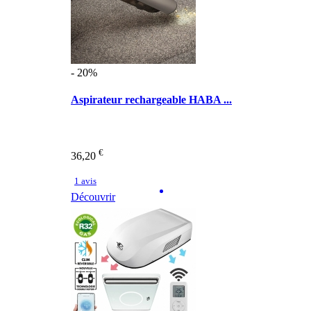
- 20%
Aspirateur rechargeable HABA ...
€
36,20
1 avis
Découvrir