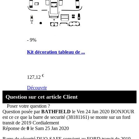
- 9%
Kit décoration tableau de ...
€
127,12
Découvrir
Question sur cet article Client
Poser votre question ?
Question posée par
BATHFIELD
le Ven 24 Jan 2020
BONJOUR
est ce ce que la barre de securité (38181161) se monte sur un ford
transit de 2019 Cordialement
Réponse de
0
le Sam 25 Jan 2020
Barre de sécurité DUO-SAFE convient au FORD transit de 2019.