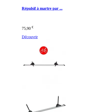
Répulsif à martre par ...
€
75,90
Découvrir