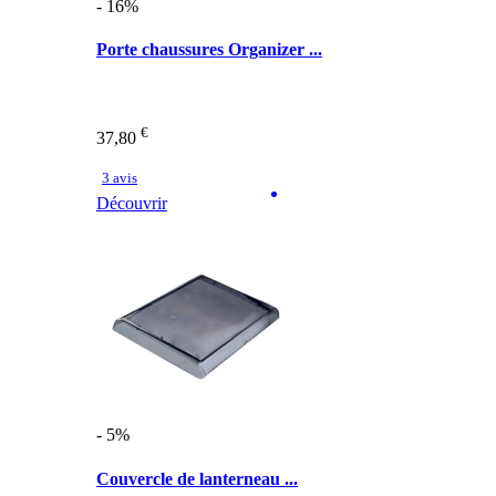
- 16%
Porte chaussures Organizer ...
€
37,80
3 avis
Découvrir
- 5%
Couvercle de lanterneau ...