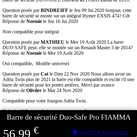
Question posée par
BINDREIFF
le Jeu 09 Jui 2020
bonjour, cette
barre de sécurité se monte sur un intégral Hymer EXSIS 474? Cdt
Réponse de
Noemie
le Jeu 16 Jui 2020
Non compatible pour intégral
Question posée par
MATHIEU
le Mer 19 Août 2020
La barre
DUO SAFE peut- elle se montée sur un Renault Master 3 de 2014?
Réponse de
Noemie
le Mer 19 Août 2020
Oui compatible, Modèle universel
Question posée par
Cat
le Dim 22 Nov 2020
Nous allons avoir un
Adria Twin plus de 2021 la barre est elle compatible et excite t'il une
barre de sécurité pour les portes arrières. Merci par avance
Réponse de
Oliviier
le Mar 24 Nov 2020
Compatible pour votre fourgon Adria Twin.
Il n'existe hélas pas de barre pour porte arrière.
Barre de sécurité Duo-Safe Pro FIAMMA
Question posée par
JACQMIN
le Mar 02 Fév 2021
Est ce que ce
produit est compatible avec mon fiat ducato de 2000 ?
€
56,99
Réponse de
Edouard
le Mer 03 Fév 2021
AJOUTER AU PANIER