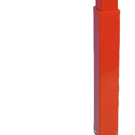
Prises intérieures 12V et 230V
Prises P17 et 230V
Prolongateurs et enrouleurs
Câbles électriques
Fusibles et cosses
Prises extérieures caravane
EQUIPEMENT INTERIEUR
EQUIPEMENT CABINE & CELLULE
Embases pivotantes
Equipement pour la cabine
Stores de cabine REMIfront
Volets isolants extérieurs
Volets isolants intérieurs
Volets isolants SOPLAIR Intermik
Pare-soleil VISIOPLAIR
SOLUTIONS de couchage
Pour la literie
Couchages lits tout fait
AMÉNAGEMENTS & RANGEMENTS
Isolation thermique et phonique
Tableau de bord
Tapis de cabine
Housses de sièges
Rideaux de porte et moustiquaires
Accessoires rideaux volets