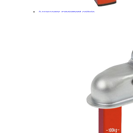
Gamme d'accessoires pliables
Solutions Rangement PURVARIO
Accessoires rangement cellule
Accessoires toilettes
Pied de table et accessoires
ART DE LA TABLE
Lot de Vaisselle Mélamine
Vaisselle Mélamine
Pour faire la vaisselle
Ménagères et couverts
Poêles et casseroles
Popotes
Four OMNIA
Thé ou café
Verres
Accessoires cuisine divers
Pour faire le ménage
Tapis anti dérapant et nappe
Poubelles
Accessoires rangement cuisine
LIBRAIRIE ET JEUX
Guides
Cartes
Jeux jouets
Animaux en camping-car