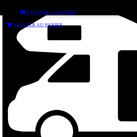
Pèse flèche standard pour caravane et remorque
€
9,99
AJOUTER AU PANIER
€
9,99
AJOUTER AU PANIER