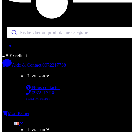
Rechercher un produit, une catégorie
4.8 Excellent
Aide & Contact
0972217738
Livraison
Nous contacter
0972217738
( appel non surtaxé )
Me connecter
Mon Panier
Livraison