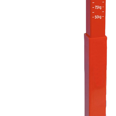
J'aime Camping-car Plus
VW collection
EQUIPEMENT EXTERIEUR
EXTERIEUR CABINE & CELLULE
Cales et stabilisation
Vérins de stabilisation
Rétroviseurs et lentilles
Bavettes de protections
Embout d'échappement
Renforts de suspension
Jantes,Pneus,Roues et accessoires
Pièces détachées équipement
Chaînes neige
ISOLATION & HIVERNAGE
Gamme CLAIRVAL
Gamme de volets ISOPLAIR
Gamme de volets THERMOCOVER
Gamme de volets VISIOPLAIR
Rideaux volets isolants intérieurs
Isolation thermique phonique
Gamme de volets BRUNNER
Rideaux volets isolants extérieurs
Housse camping-cars et caravanes
Equipement spécial HIVER
OUVERTURES & PORTES