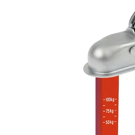
Panneaux solaires
Accessoires panneaux solaires
Batteries
Batteries Lithium
Batteries LIONTRON
Stations électriques portables
Accessoires batteries
Chargeurs de batteries
Nouveautés
Séparateurs de batteries
Déstockage
Gamme VICTRON ENERGY
Ventes Flash
Piles à combustible
Reconditionnés
Groupes Electrogènes
Nos Véhicules en concession
Convertisseurs 12V - 230V
Le Magasin
Transformateurs 230V - 12V
Concession & Véhicules
ECLAIRAGES
Nos véhicules Neufs
Ampoules et tubes fluo
Nos véhicules Occasions
Ampoules à LEDS
Le magasin
Eclairages intérieur
Eclairages extérieur
Eclairage portatif et piles
Feux de signalisation
Feux de signalisation arrière
ELECTRICITE
Avec prise USB
Prises allume-cigare 12V