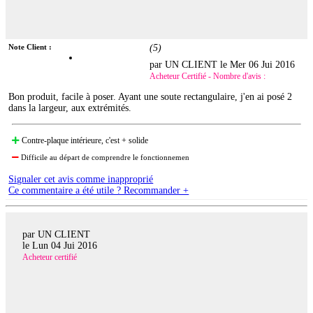
Note Client :
(
5
)
par UN CLIENT le
Mer 06 Jui 2016
Acheteur Certifié - Nombre d'avis :
Bon produit, facile à poser. Ayant une soute rectangulaire, j'en ai posé 2
dans la largeur, aux extrémités.
Contre-plaque intérieure, c'est + solide
Difficile au départ de comprendre le fonctionnemen
Signaler cet avis comme inapproprié
Ce commentaire a été utile ? Recommander +
par UN CLIENT
le
Lun 04 Jui 2016
Acheteur certifié