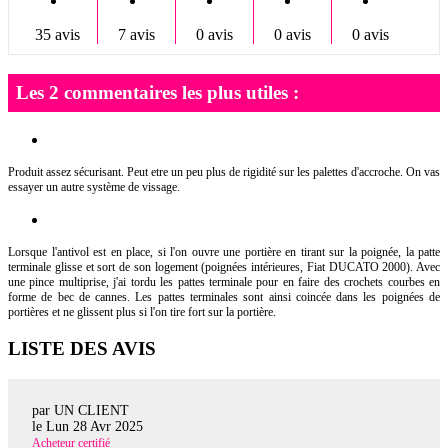
35 avis
7 avis
0 avis
0 avis
0 avis
Les 2 commentaires les plus utiles :
Produit assez sécurisant. Peut etre un peu plus de rigidité sur les palettes d'accroche. On vas
essayer un autre système de vissage.
Lorsque l'antivol est en place, si l'on ouvre une portière en tirant sur la poignée, la patte
terminale glisse et sort de son logement (poignées intérieures, Fiat DUCATO 2000). Avec
une pince multiprise, j'ai tordu les pattes terminale pour en faire des crochets courbes en
forme de bec de cannes. Les pattes terminales sont ainsi coincée dans les poignées de
portières et ne glissent plus si l'on tire fort sur la portière.
LISTE DES AVIS
par UN CLIENT
le
Lun 28 Avr 2025
Acheteur certifié