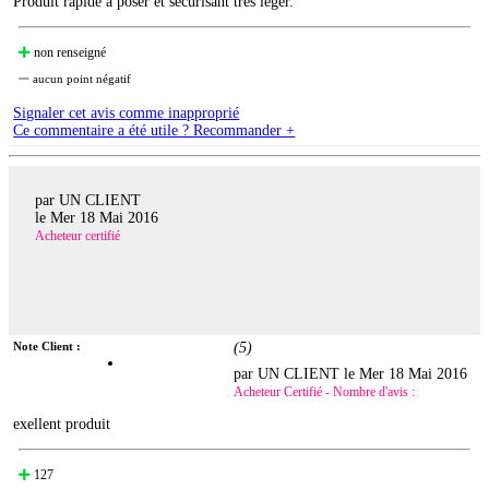
Produit rapide à poser et sécurisant trés léger.
non renseigné
aucun point négatif
Signaler cet avis comme inapproprié
Ce commentaire a été utile ? Recommander +
par UN CLIENT
le
Mer 18 Mai 2016
Acheteur certifié
Note Client :
(
5
)
par UN CLIENT le
Mer 18 Mai 2016
Acheteur Certifié - Nombre d'avis :
exellent produit
127