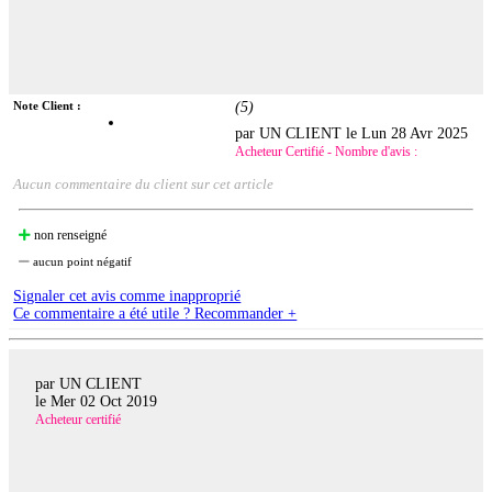
Note Client :
(
5
)
par UN CLIENT le
Lun 28 Avr 2025
Acheteur Certifié - Nombre d'avis :
Aucun commentaire du client sur cet article
non renseigné
aucun point négatif
Signaler cet avis comme inapproprié
Ce commentaire a été utile ? Recommander +
par UN CLIENT
le
Mer 02 Oct 2019
Acheteur certifié