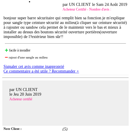
par UN CLIENT le
Sam 24 Août 2019
Acheteur Certifié - Nombre d'avis :
bonjour super barre sécuritaire qui remplit bien sa fonction.je m'explique
pour sangle type ceinture sécurité au milieu(à cliquer sur ceinture sécurité)
à rajouter ou sandow cela permet de le maintenir vers le bas et mieux à
installer au dessus des boutons sécurité ouverture portières(ouverture
impossible) de l?extérieur bien sûr!!
facile à installer
rajout d'une sangle au milieu
Signaler cet avis comme inapproprié
Ce commentaire a été utile ? Recommander +
par UN CLIENT
le
Jeu 20 Juin 2019
Acheteur certifié
Note Client :
(
5
)