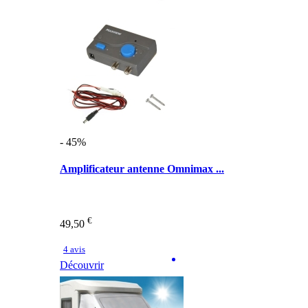
- 45%
Amplificateur antenne Omnimax ...
€
49,50
4 avis
Découvrir