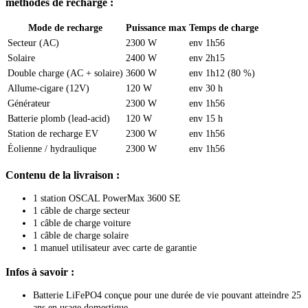
méthodes de recharge :
Mode de recharge
Puissance max
Temps de charge
Secteur (AC)
2300 W
env 1h56
Solaire
2400 W
env 2h15
Double charge (AC + solaire)
3600 W
env 1h12 (80 %)
Allume-cigare (12V)
120 W
env 30 h
Générateur
2300 W
env 1h56
Batterie plomb (lead-acid)
120 W
env 15 h
Station de recharge EV
2300 W
env 1h56
Éolienne / hydraulique
2300 W
env 1h56
Contenu de la livraison :
1 station OSCAL PowerMax 3600 SE
1 câble de charge secteur
1 câble de charge voiture
1 câble de charge solaire
1 manuel utilisateur avec carte de garantie
Infos à savoir :
Batterie LiFePO4 conçue pour une durée de vie pouvant atteindre 25
ans en usage domestique