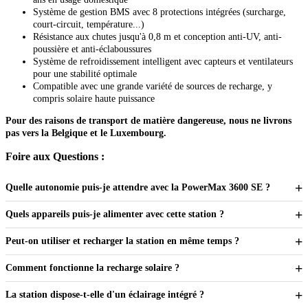
Système de gestion BMS avec 8 protections intégrées (surcharge,
court-circuit, température...)
Résistance aux chutes jusqu'à 0,8 m et conception anti-UV, anti-
poussière et anti-éclaboussures
Système de refroidissement intelligent avec capteurs et ventilateurs
pour une stabilité optimale
Compatible avec une grande variété de sources de recharge, y
compris solaire haute puissance
Pour des raisons de transport de matière dangereuse, nous ne livrons
pas vers la Belgique et le Luxembourg.
Foire aux Questions :
Quelle autonomie puis-je attendre avec la PowerMax 3600 SE ?
Avec sa capacité de 3600 Wh, cette station peut couvrir 2 à 3 jours
d'utilisation pour les besoins essentiels (éclairage, recharge d'appareils,
Quels appareils puis-je alimenter avec cette station ?
petit électroménager), selon votre consommation.
Avec 3600 W de puissance (4500 W en crête), elle permet d'alimenter la
grande majorité des appareils : réfrigérateur, micro-ondes, cafetière, outils
Peut-on utiliser et recharger la station en même temps ?
électriques, ordinateur, télévision ou encore équipements de camping.
Oui, la PowerMax 3600 SE permet une utilisation simultanée pendant la
recharge, notamment en mode secteur ou solaire.
Comment fonctionne la recharge solaire ?
La station peut être reliée à des panneaux solaires jusqu'à 2400 W.
L'énergie produite est directement convertie et stockée dans la batterie
La station dispose-t-elle d'un éclairage intégré ?
pour une autonomie complète, idéale en camping ou en site isolé.
Oui, elle intègre une bande LED avec 6 modes d'éclairage : faible, fort,