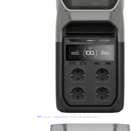
J'aime Camping-car Plus
VW collection
EQUIPEMENT EXTERIEUR
EXTERIEUR CABINE & CELLULE
Cales et stabilisation
Vérins de stabilisation
Rétroviseurs et lentilles
Bavettes de protections
Embout d'échappement
Renforts de suspension
Jantes,Pneus,Roues et accessoires
Pièces détachées équipement
Chaînes neige
ISOLATION & HIVERNAGE
Gamme CLAIRVAL
Gamme de volets ISOPLAIR
Gamme de volets THERMOCOVER
Gamme de volets VISIOPLAIR
Rideaux volets isolants intérieurs
Isolation thermique phonique
Gamme de volets BRUNNER
Rideaux volets isolants extérieurs
Housse camping-cars et caravanes
Equipement spécial HIVER
OUVERTURES & PORTES