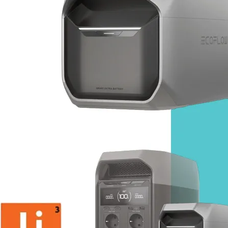
Panneaux solaires
Accessoires panneaux solaires
Batteries
Batteries Lithium
Batteries LIONTRON
Stations électriques portables
Accessoires batteries
Chargeurs de batteries
Nouveautés
Séparateurs de batteries
Déstockage
Gamme VICTRON ENERGY
Ventes Flash
Piles à combustible
Reconditionnés
Groupes Electrogènes
Nos Véhicules en concession
Convertisseurs 12V - 230V
Le Magasin
Transformateurs 230V - 12V
Concession & Véhicules
ECLAIRAGES
Nos véhicules Neufs
Ampoules et tubes fluo
Nos véhicules Occasions
Ampoules à LEDS
Le magasin
Eclairages intérieur
Eclairages extérieur
Eclairage portatif et piles
Feux de signalisation
Feux de signalisation arrière
ELECTRICITE
Avec prise USB
Prises allume-cigare 12V