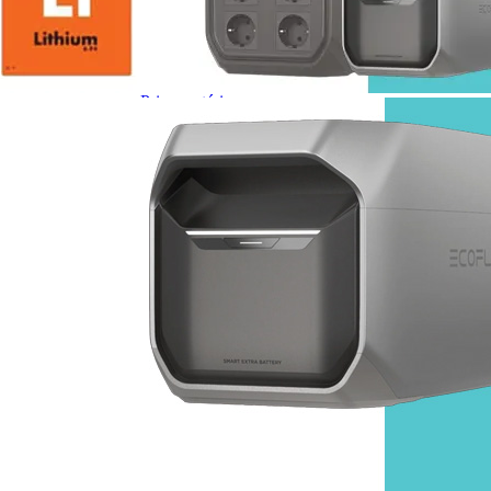
Prises intérieures 12V et 230V
Prises P17 et 230V
Prolongateurs et enrouleurs
Câbles électriques
Fusibles et cosses
Prises extérieures caravane
EQUIPEMENT INTERIEUR
EQUIPEMENT CABINE & CELLULE
Embases pivotantes
Equipement pour la cabine
Stores de cabine REMIfront
Volets isolants extérieurs
Volets isolants intérieurs
Volets isolants SOPLAIR Intermik
Pare-soleil VISIOPLAIR
SOLUTIONS de couchage
Pour la literie
Couchages lits tout fait
AMÉNAGEMENTS & RANGEMENTS
Isolation thermique et phonique
Tableau de bord
Tapis de cabine
Housses de sièges
Rideaux de porte et moustiquaires
Accessoires rideaux volets