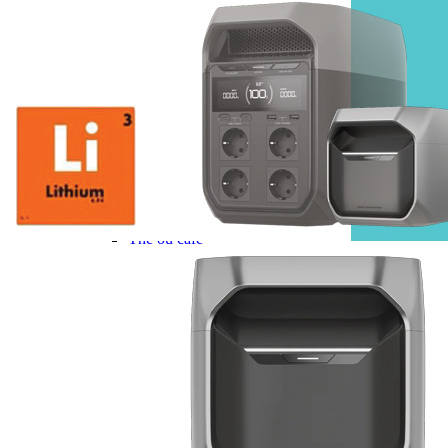
Gamme d'accessoires pliables
Solutions Rangement PURVARIO
Accessoires rangement cellule
Accessoires toilettes
Pied de table et accessoires
ART DE LA TABLE
Lot de Vaisselle Mélamine
Vaisselle Mélamine
Pour faire la vaisselle
Ménagères et couverts
Poêles et casseroles
Popotes
Four OMNIA
Thé ou café
Verres
Accessoires cuisine divers
Pour faire le ménage
Tapis anti dérapant et nappe
Poubelles
Accessoires rangement cuisine
LIBRAIRIE ET JEUX
Guides
Cartes
Jeux jouets
Animaux en camping-car