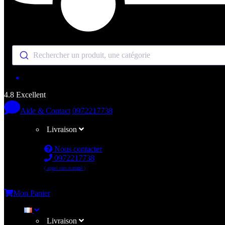
Rechercher un produit, une catégorie
4.8 Excellent
Aide & Contact
0972217738
Livraison
Nous contacter
0972217738
( appel non surtaxé )
Me connecter
Mon Panier
Livraison