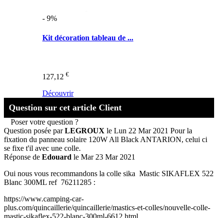
- 9%
Kit décoration tableau de ...
€
127,12
Découvrir
Question sur cet article Client
Poser votre question ?
Question posée par
LEGROUX
le Lun 22 Mar 2021
Pour la
fixation du panneau solaire 120W All Black ANTARION, celui ci
se fixe t'il avec une colle.
Réponse de
Edouard
le Mar 23 Mar 2021
Oui nous vous recommandons la colle sika Mastic SIKAFLEX 522
Blanc 300ML ref 76211285 :
https://www.camping-car-
plus.com/quincaillerie/quincaillerie/mastics-et-colles/nouvelle-colle-
mastic-sikaflex-522-blanc-300ml-6612.html