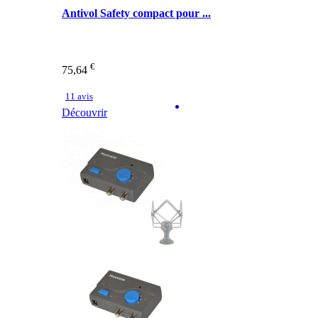
Antivol Safety compact pour ...
€
75,64
11 avis
Découvrir