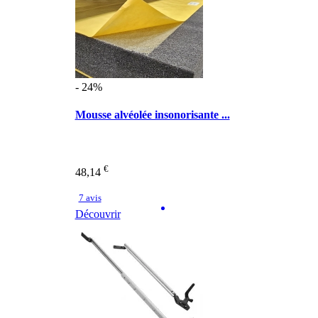
- 24%
Mousse alvéolée insonorisante ...
€
48,14
7 avis
Découvrir