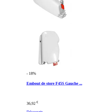
- 18%
Embout de store F45S Gauche ...
€
36,92
Découvrir