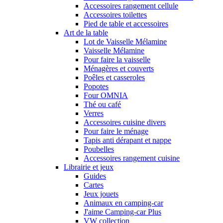
Accessoires rangement cellule
Accessoires toilettes
Pied de table et accessoires
Art de la table
Lot de Vaisselle Mélamine
Vaisselle Mélamine
Pour faire la vaisselle
Ménagères et couverts
Poêles et casseroles
Popotes
Four OMNIA
Thé ou café
Verres
Accessoires cuisine divers
Pour faire le ménage
Tapis anti dérapant et nappe
Poubelles
Accessoires rangement cuisine
Librairie et jeux
Guides
Cartes
Jeux jouets
Animaux en camping-car
J'aime Camping-car Plus
VW collection