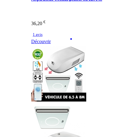
€
36,20
1 avis
Découvrir