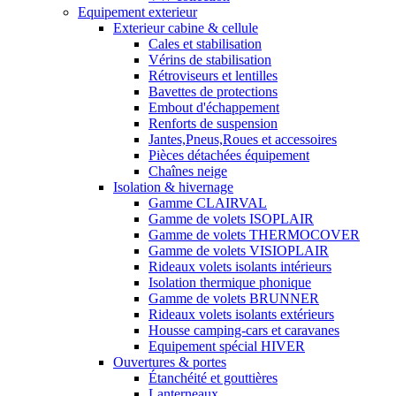
Equipement exterieur
Exterieur cabine & cellule
Cales et stabilisation
Vérins de stabilisation
Rétroviseurs et lentilles
Bavettes de protections
Embout d'échappement
Renforts de suspension
Jantes,Pneus,Roues et accessoires
Pièces détachées équipement
Chaînes neige
Isolation & hivernage
Gamme CLAIRVAL
Gamme de volets ISOPLAIR
Gamme de volets THERMOCOVER
Gamme de volets VISIOPLAIR
Rideaux volets isolants intérieurs
Isolation thermique phonique
Gamme de volets BRUNNER
Rideaux volets isolants extérieurs
Housse camping-cars et caravanes
Equipement spécial HIVER
Ouvertures & portes
Étanchéité et gouttières
Lanterneaux