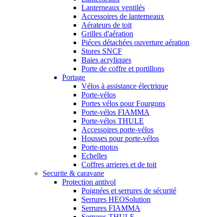
Lanterneaux ventilés
Accessoires de lanterneaux
Aérateurs de toit
Grilles d'aération
Piéces détachées ouverture aération
Stores SNCF
Baies acryliques
Porte de coffre et portillons
Portage
Vélos à assistance électrique
Porte-vélos
Portes vélos pour Fourgons
Porte-vélos FIAMMA
Porte-vélos THULE
Accessoires porte-vélos
Housses pour porte-vélos
Porte-motos
Echelles
Coffres arrieres et de toit
Securite & caravane
Protection antivol
Poignées et serrures de sécurité
Serrures HEOSolution
Serrures FIAMMA
Serrures THULE