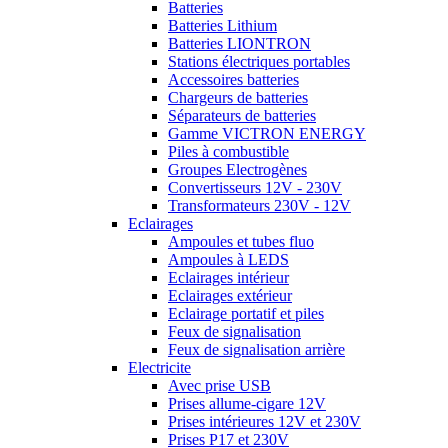
Batteries
Batteries Lithium
Batteries LIONTRON
Stations électriques portables
Accessoires batteries
Chargeurs de batteries
Séparateurs de batteries
Gamme VICTRON ENERGY
Piles à combustible
Groupes Electrogènes
Convertisseurs 12V - 230V
Transformateurs 230V - 12V
Eclairages
Ampoules et tubes fluo
Ampoules à LEDS
Eclairages intérieur
Eclairages extérieur
Eclairage portatif et piles
Feux de signalisation
Feux de signalisation arrière
Electricite
Avec prise USB
Prises allume-cigare 12V
Prises intérieures 12V et 230V
Prises P17 et 230V