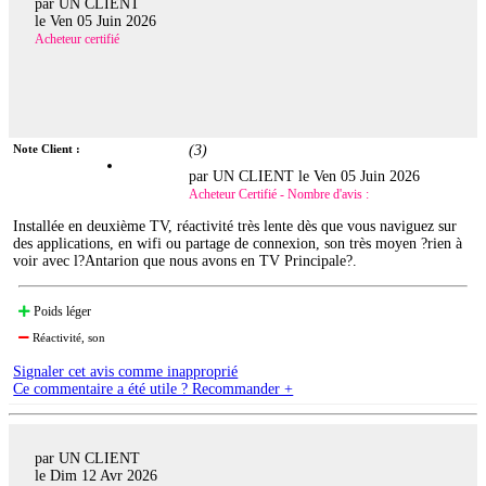
par UN CLIENT
le
Ven 05 Juin 2026
Acheteur certifié
Note Client :
(
3
)
par UN CLIENT le
Ven 05 Juin 2026
Acheteur Certifié - Nombre d'avis :
Installée en deuxième TV, réactivité très lente dès que vous naviguez sur
des applications, en wifi ou partage de connexion, son très moyen ?rien à
voir avec l?Antarion que nous avons en TV Principale?.
Poids léger
Réactivité, son
Signaler cet avis comme inapproprié
Ce commentaire a été utile ? Recommander +
par UN CLIENT
le
Dim 12 Avr 2026