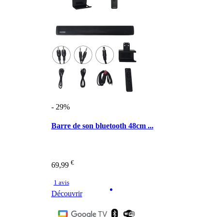
- 29%
Barre de son bluetooth 48cm ...
€
69,99
1 avis
Découvrir