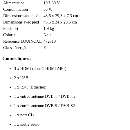
Alimentation
10 à 30 V
Consommation
36 W
Dimensions sans pied
48,6 x 29,3 x 7,3 cm
Dimensions avec pied
48,6 x 34 x 20,5 cm
Poids net
1,9 kg
Coloris
Noir
Référence EQUINOXE
472710
Classe énergétique
E
Connectiques :
3 x HDMI (dont 1 HDMI ARC)
2 x USB
1 x RJ45 (Ethernet)
1 x entrée antenne DVB-T / DVB-T2
1 x entrée antenne DVB-S / DVB-S2
1 x port CI+
1 x sortie audio