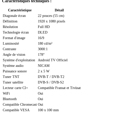
Caractéristiques techniques :
Caractéristique
Détail
Diagonale écran
22 pouces (55 cm)
Définition
1920 x 1080 pixels
Résolution
Full HD
Technologie écran
DLED
Format d'image
16/9
Luminosité
180 cd/m²
Contraste
3000:1
Angle de vision
178°
Système d'exploitation
Android TV Officiel
Système audio
NICAM
Puissance sonore
2 x 5 W
Tuner TNT
DVB-T / DVB-T2
Tuner satellite
DVB-S / DVB-S2
Lecteur carte CI+
Compatible Fransat et Tivùsat
WiFi
Oui
Bluetooth
Oui
Compatible Chromecast
Oui
Compatible VESA
100 x 100 mm