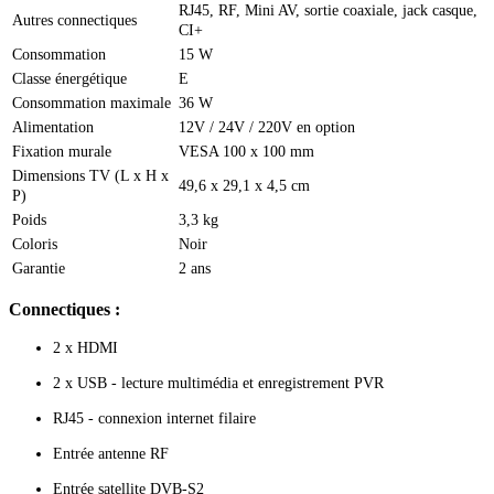
RJ45, RF, Mini AV, sortie coaxiale, jack casque,
Autres connectiques
CI+
Consommation
15 W
Classe énergétique
E
Consommation maximale
36 W
Alimentation
12V / 24V / 220V en option
Fixation murale
VESA 100 x 100 mm
Dimensions TV (L x H x
49,6 x 29,1 x 4,5 cm
P)
Poids
3,3 kg
Coloris
Noir
Garantie
2 ans
Connectiques :
2 x HDMI
2 x USB - lecture multimédia et enregistrement PVR
RJ45 - connexion internet filaire
Entrée antenne RF
Entrée satellite DVB-S2