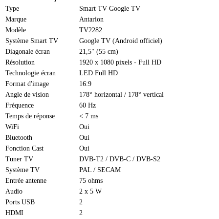
Type
Smart TV Google TV
Marque
Antarion
Modèle
TV2282
Système Smart TV
Google TV (Android officiel)
Diagonale écran
21,5" (55 cm)
Résolution
1920 x 1080 pixels - Full HD
Technologie écran
LED Full HD
Format d'image
16:9
Angle de vision
178° horizontal / 178° vertical
Fréquence
60 Hz
Temps de réponse
< 7 ms
WiFi
Oui
Bluetooth
Oui
Fonction Cast
Oui
Tuner TV
DVB-T2 / DVB-C / DVB-S2
Système TV
PAL / SECAM
Entrée antenne
75 ohms
Audio
2 x 5 W
Ports USB
2
HDMI
2