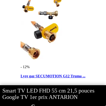
- 12%
Lyre gaz SECUMOTION G12 Truma ...
Smart TV LED FHD 55 cm 21,5 pouces
€
54,29
Google TV 1er prix ANTARION
Découvrir