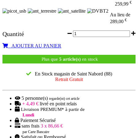
€
259,99
Au lieu de
€
289,00
Quantité
AJOUTER AU PANIER
Plus que
5 article(s)
en stock
En Stock magasin de Saint Nabord (88)
Retrait Gratuit
5
personne(s)
regarde(nt) cet article
+ 4,49 €
livré en point relais
Livraison PREMIUM* à partir de
Lundi
Paiement Sécurisé
sans frais
3 x 86,66 €
par Carte Bancaire
Satisfait ou Remboursé