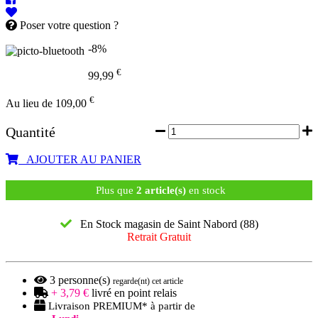
Poser votre question ?
-8%
€
99,99
€
Au lieu de 109,00
Quantité
AJOUTER AU PANIER
Plus que
2 article(s)
en stock
En Stock magasin de Saint Nabord (88)
Retrait Gratuit
3
personne(s)
regarde(nt) cet article
+ 3,79 €
livré en point relais
Livraison PREMIUM* à partir de