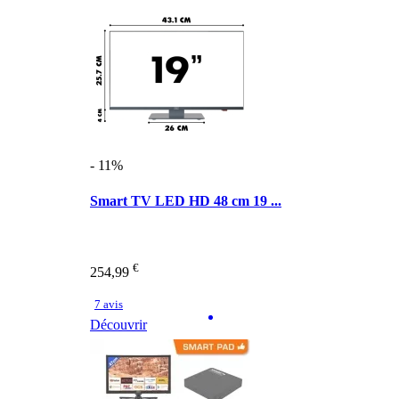
- 11%
Smart TV LED HD 48 cm 19 ...
€
254,99
7 avis
Découvrir