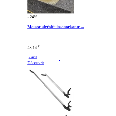
- 24%
Mousse alvéolée insonorisante ...
€
48,14
7 avis
Découvrir