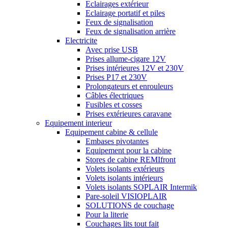
Eclairages extérieur
Eclairage portatif et piles
Feux de signalisation
Feux de signalisation arrière
Electricite
Avec prise USB
Prises allume-cigare 12V
Prises intérieures 12V et 230V
Prises P17 et 230V
Prolongateurs et enrouleurs
Câbles électriques
Fusibles et cosses
Prises extérieures caravane
Equipement interieur
Equipement cabine & cellule
Embases pivotantes
Equipement pour la cabine
Stores de cabine REMIfront
Volets isolants extérieurs
Volets isolants intérieurs
Volets isolants SOPLAIR Intermik
Pare-soleil VISIOPLAIR
SOLUTIONS de couchage
Pour la literie
Couchages lits tout fait