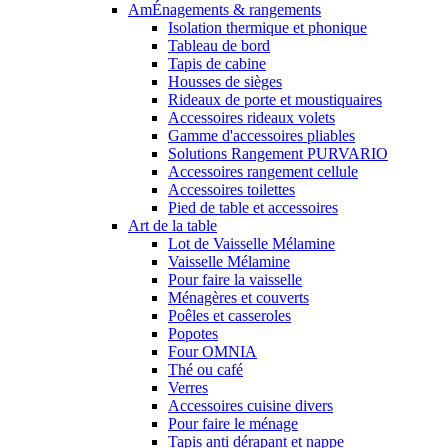
AmÉnagements & rangements
Isolation thermique et phonique
Tableau de bord
Tapis de cabine
Housses de sièges
Rideaux de porte et moustiquaires
Accessoires rideaux volets
Gamme d'accessoires pliables
Solutions Rangement PURVARIO
Accessoires rangement cellule
Accessoires toilettes
Pied de table et accessoires
Art de la table
Lot de Vaisselle Mélamine
Vaisselle Mélamine
Pour faire la vaisselle
Ménagères et couverts
Poêles et casseroles
Popotes
Four OMNIA
Thé ou café
Verres
Accessoires cuisine divers
Pour faire le ménage
Tapis anti dérapant et nappe