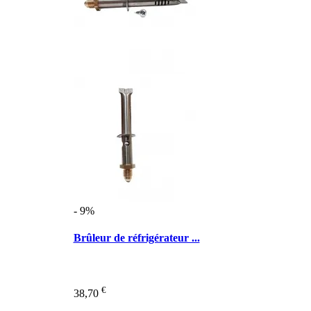
- 9%
Brûleur de réfrigérateur ...
€
38,70