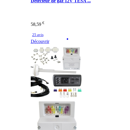
Détecteur de gaz 12V TESA ...
€
58,59
25 avis
Découvrir