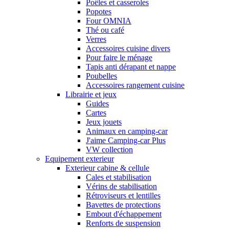
Poêles et casseroles
Popotes
Four OMNIA
Thé ou café
Verres
Accessoires cuisine divers
Pour faire le ménage
Tapis anti dérapant et nappe
Poubelles
Accessoires rangement cuisine
Librairie et jeux
Guides
Cartes
Jeux jouets
Animaux en camping-car
J'aime Camping-car Plus
VW collection
Equipement exterieur
Exterieur cabine & cellule
Cales et stabilisation
Vérins de stabilisation
Rétroviseurs et lentilles
Bavettes de protections
Embout d'échappement
Renforts de suspension