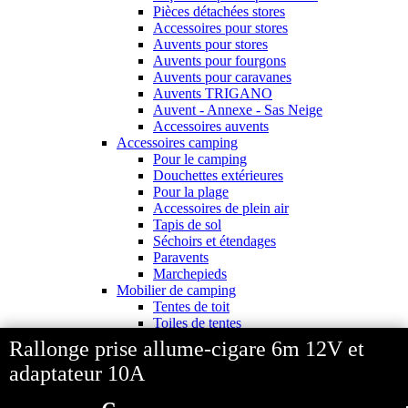
Pièces détachées stores
Accessoires pour stores
Auvents pour stores
Auvents pour fourgons
Auvents pour caravanes
Auvents TRIGANO
Auvent - Annexe - Sas Neige
Accessoires auvents
Accessoires camping
Pour le camping
Douchettes extérieures
Pour la plage
Accessoires de plein air
Tapis de sol
Séchoirs et étendages
Paravents
Marchepieds
Mobilier de camping
Tentes de toit
Toiles de tentes
Fauteuils et Chaises
Rallonge prise allume-cigare 6m 12V et
Relax et bains de soleil
adaptateur 10A
Accessoires fauteuil
Tables
Meubles de plein air