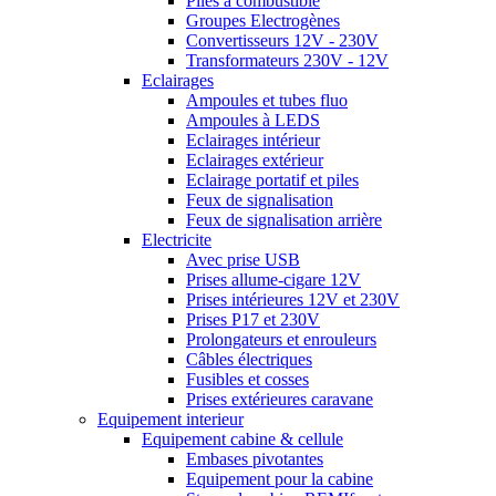
Piles à combustible
Groupes Electrogènes
Convertisseurs 12V - 230V
Transformateurs 230V - 12V
Eclairages
Ampoules et tubes fluo
Ampoules à LEDS
Eclairages intérieur
Eclairages extérieur
Eclairage portatif et piles
Feux de signalisation
Feux de signalisation arrière
Electricite
Avec prise USB
Prises allume-cigare 12V
Prises intérieures 12V et 230V
Prises P17 et 230V
Prolongateurs et enrouleurs
Câbles électriques
Fusibles et cosses
Prises extérieures caravane
Equipement interieur
Equipement cabine & cellule
Embases pivotantes
Equipement pour la cabine