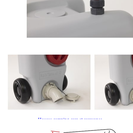
J'aime Camping-car Plus
VW collection
EQUIPEMENT EXTERIEUR
EXTERIEUR CABINE & CELLULE
Cales et stabilisation
Vérins de stabilisation
Rétroviseurs et lentilles
Bavettes de protections
Embout d'échappement
Renforts de suspension
Jantes,Pneus,Roues et accessoires
Pièces détachées équipement
Chaînes neige
ISOLATION & HIVERNAGE
Gamme CLAIRVAL
Gamme de volets ISOPLAIR
Gamme de volets THERMOCOVER
Gamme de volets VISIOPLAIR
Rideaux volets isolants intérieurs
Isolation thermique phonique
Gamme de volets BRUNNER
Rideaux volets isolants extérieurs
Housse camping-cars et caravanes
Equipement spécial HIVER
OUVERTURES & PORTES