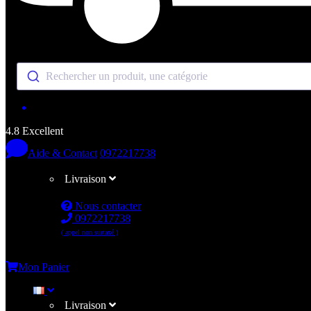
Rechercher un produit, une catégorie
4.8 Excellent
Aide & Contact
0972217738
Livraison
Nous contacter
0972217738
( appel non surtaxé )
Me connecter
Mon Panier
Livraison