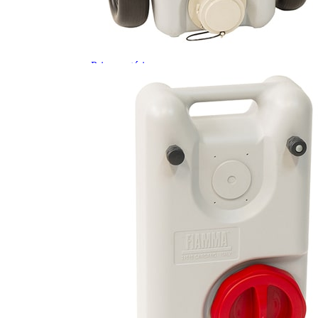
Prises intérieures 12V et 230V
Prises P17 et 230V
Prolongateurs et enrouleurs
Câbles électriques
Fusibles et cosses
Prises extérieures caravane
EQUIPEMENT INTERIEUR
EQUIPEMENT CABINE & CELLULE
Embases pivotantes
Equipement pour la cabine
Stores de cabine REMIfront
Volets isolants extérieurs
Volets isolants intérieurs
Volets isolants SOPLAIR Intermik
Pare-soleil VISIOPLAIR
SOLUTIONS de couchage
Pour la literie
Couchages lits tout fait
AMÉNAGEMENTS & RANGEMENTS
Isolation thermique et phonique
Tableau de bord
Tapis de cabine
Housses de sièges
Rideaux de porte et moustiquaires
Accessoires rideaux volets