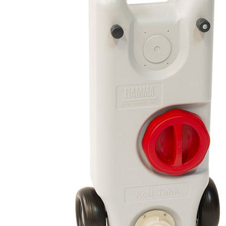
Panneaux solaires
Accessoires panneaux solaires
Batteries
Batteries Lithium
Batteries LIONTRON
Stations électriques portables
Accessoires batteries
Chargeurs de batteries
Nouveautés
Séparateurs de batteries
Déstockage
Gamme VICTRON ENERGY
Ventes Flash
Piles à combustible
Reconditionnés
Groupes Electrogènes
Nos Véhicules en concession
Convertisseurs 12V - 230V
Le Magasin
Transformateurs 230V - 12V
Concession & Véhicules
ECLAIRAGES
Nos véhicules Neufs
Ampoules et tubes fluo
Nos véhicules Occasions
Ampoules à LEDS
Le magasin
Eclairages intérieur
Eclairages extérieur
Eclairage portatif et piles
Feux de signalisation
Feux de signalisation arrière
ELECTRICITE
Avec prise USB
Prises allume-cigare 12V