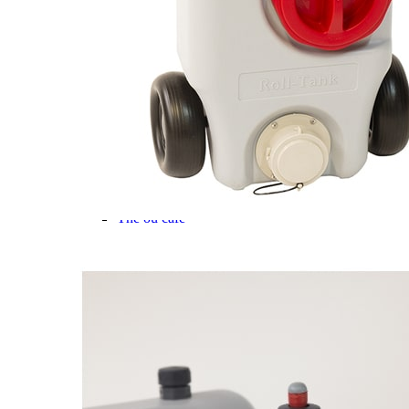
Gamme d'accessoires pliables
Solutions Rangement PURVARIO
Accessoires rangement cellule
Accessoires toilettes
Pied de table et accessoires
ART DE LA TABLE
Lot de Vaisselle Mélamine
Vaisselle Mélamine
Pour faire la vaisselle
Ménagères et couverts
Poêles et casseroles
Popotes
Four OMNIA
Thé ou café
Verres
Accessoires cuisine divers
Pour faire le ménage
Tapis anti dérapant et nappe
Poubelles
Accessoires rangement cuisine
LIBRAIRIE ET JEUX
Guides
Cartes
Jeux jouets
Animaux en camping-car