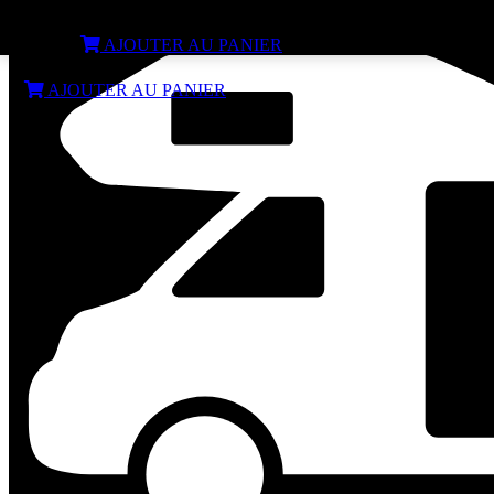
ROLL-TANK 40 W FIAMMA eaux usées
€
94,74
AJOUTER AU PANIER
€
94,74
AJOUTER AU PANIER