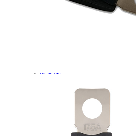
Gamme d'accessoires pliables
Solutions Rangement PURVARIO
Accessoires rangement cellule
Accessoires toilettes
Pied de table et accessoires
ART DE LA TABLE
Lot de Vaisselle Mélamine
Vaisselle Mélamine
Pour faire la vaisselle
Ménagères et couverts
Poêles et casseroles
Popotes
Four OMNIA
Thé ou café
Verres
Accessoires cuisine divers
Pour faire le ménage
Tapis anti dérapant et nappe
Poubelles
Accessoires rangement cuisine
LIBRAIRIE ET JEUX
Guides
Cartes
Jeux jouets
Animaux en camping-car