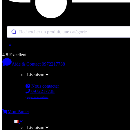
Rechercher un produit, une catégorie
4.8 Excellent
Aide & Contact
0972217738
Livraison
Nous contacter
0972217738
( appel non surtaxé )
Me connecter
Mon Panier
Livraison