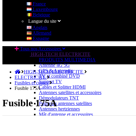
France
Luxembourg
Belgique
Langue du site
Anglais
Allemand
Espagne
Tous nos Accessoires
HIGH-TECH ELECTRICITE
PRODUITS MULTIMEDIA
Antenne 4G 5G
GPS & Autoradio
HIGH-TECH ELECTRICITE
TV et combiné DVD
ELECTRICITE
Support TV
Fusibles et cosses
Cables et Splitter HDMI
Fusible 175A
Antennes satellites et accessoires
Démodulateurs TNT
Fusible 175A
Pointeurs antennes satellites
Antennes hertziennes
Mât d'antenne et accessoires
Caméras de recul
Accessoires audio & vidéo
SOURCE D'ENERGIE