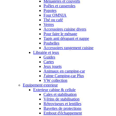
Ménagères et couverts
Poêles et casseroles
Popotes
Four OMNIA
Thé ou café
Verres
Accessoires cuisine divers
Pour faire le ménage
Tapis anti dérapant et nappe
Poubelles
Accessoires rangement cuisine
Librairie et jeux
Guides
Cartes
Jeux jouets
Animaux en camping-car
J'aime Camping-car Plus
VW collection
Equipement exterieur
Exterieur cabine & cellule
Cales et stabilisation
Vérins de stabilisation
Rétroviseurs et lentilles
Bavettes de protections
Embout d'échappement