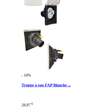
- 10%
Trappe à eau FAP Blanche ...
€
28,87