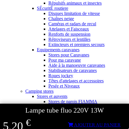
Répulsifs animaux et insectes
SÉcuritÉ routiere
Disques limitation de vitesse
Chaînes neige
Caméras et radars de recul
Attelages et Faisceaux
Renforts de suspension
Rétroviseurs et lentilles
Extincteurs et premiers secours
Equipements caravanes
Stores pour Caravanes
Pour ma caravane
Aide à la manoeuvre caravanes
Stabilisateurs de caravanes
Roues jockey
Têtes d'attelages et accessoires
Pesée et Niveaux
Camping stores
Stores et auvents
Stores de parois FIAMMA
Stores de parois THULE
Lampe tube fluo 220V 13W
Stores pour fourgons
Stores de toit FIAMMA
€
5,20
Stores de toit THULE
AJOUTER AU PANIER
Adaptateurs stores