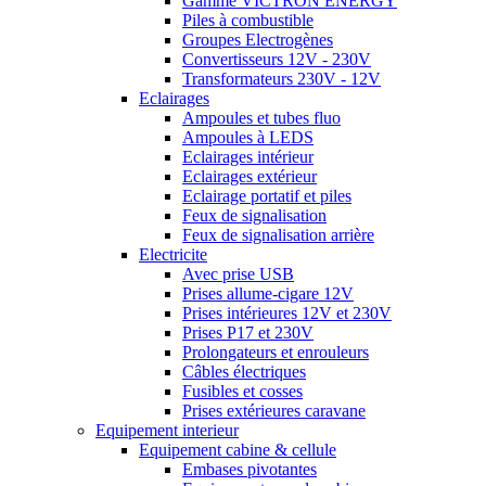
Gamme VICTRON ENERGY
Piles à combustible
Groupes Electrogènes
Convertisseurs 12V - 230V
Transformateurs 230V - 12V
Eclairages
Ampoules et tubes fluo
Ampoules à LEDS
Eclairages intérieur
Eclairages extérieur
Eclairage portatif et piles
Feux de signalisation
Feux de signalisation arrière
Electricite
Avec prise USB
Prises allume-cigare 12V
Prises intérieures 12V et 230V
Prises P17 et 230V
Prolongateurs et enrouleurs
Câbles électriques
Fusibles et cosses
Prises extérieures caravane
Equipement interieur
Equipement cabine & cellule
Embases pivotantes