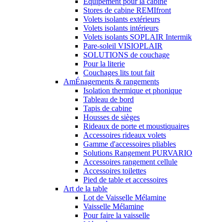
Equipement pour la cabine
Stores de cabine REMIfront
Volets isolants extérieurs
Volets isolants intérieurs
Volets isolants SOPLAIR Intermik
Pare-soleil VISIOPLAIR
SOLUTIONS de couchage
Pour la literie
Couchages lits tout fait
AmÉnagements & rangements
Isolation thermique et phonique
Tableau de bord
Tapis de cabine
Housses de sièges
Rideaux de porte et moustiquaires
Accessoires rideaux volets
Gamme d'accessoires pliables
Solutions Rangement PURVARIO
Accessoires rangement cellule
Accessoires toilettes
Pied de table et accessoires
Art de la table
Lot de Vaisselle Mélamine
Vaisselle Mélamine
Pour faire la vaisselle