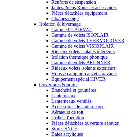
Renforts de suspension
Jantes,Pneus,Roues et accessoires
Pièces détachées équipement
Chaînes neige
Isolation & hivernage
Gamme CLAIRVAL
Gamme de volets ISOPLAIR
Gamme de volets THERMOCOVER
Gamme de volets VISIOPLAIR
Rideaux volets isolants intérieurs
Isolation thermique phonique
Gamme de volets BRUNNER
Rideaux volets isolants extérieurs
Housse camping-cars et caravanes
Equipement spécial HIVER
Ouvertures & portes
Étanchéité et gouttières
Lanterneaux
Lanterneaux ventilés
Accessoires de lanterneaux
Aérateurs de toit
Grilles d'aération
Piéces détachées ouverture aération
Stores SNCF
Baies acryliques