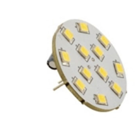
Panneaux solaires
Accessoires panneaux solaires
Batteries
Batteries Lithium
Batteries LIONTRON
Stations électriques portables
Accessoires batteries
Chargeurs de batteries
Nouveautés
Séparateurs de batteries
Déstockage
Gamme VICTRON ENERGY
Ventes Flash
Piles à combustible
Reconditionnés
Groupes Electrogènes
Nos Véhicules en concession
Convertisseurs 12V - 230V
Le Magasin
Transformateurs 230V - 12V
Concession & Véhicules
ECLAIRAGES
Nos véhicules Neufs
Ampoules et tubes fluo
Nos véhicules Occasions
Ampoules à LEDS
Le magasin
Eclairages intérieur
Eclairages extérieur
Eclairage portatif et piles
Feux de signalisation
Feux de signalisation arrière
ELECTRICITE
Avec prise USB
Prises allume-cigare 12V