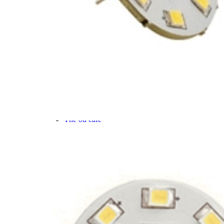
Gamme d'accessoires pliables
Solutions Rangement PURVARIO
Accessoires rangement cellule
Accessoires toilettes
Pied de table et accessoires
ART DE LA TABLE
Lot de Vaisselle Mélamine
Vaisselle Mélamine
Pour faire la vaisselle
Ménagères et couverts
Poêles et casseroles
Popotes
Four OMNIA
Thé ou café
Verres
Accessoires cuisine divers
Pour faire le ménage
Tapis anti dérapant et nappe
Poubelles
Accessoires rangement cuisine
LIBRAIRIE ET JEUX
Guides
Cartes
Jeux jouets
Animaux en camping-car