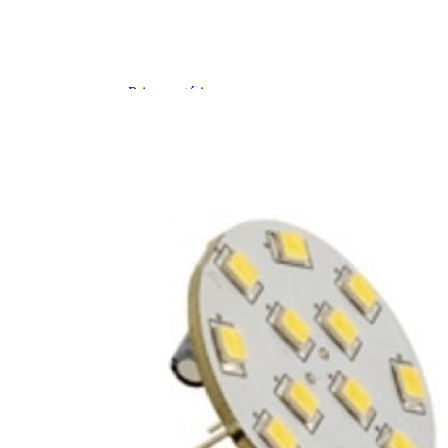
Prises intérieures 12V et 230V
Prises P17 et 230V
Prolongateurs et enrouleurs
Câbles électriques
Fusibles et cosses
Prises extérieures caravane
EQUIPEMENT INTERIEUR
EQUIPEMENT CABINE & CELLULE
Embases pivotantes
Equipement pour la cabine
Stores de cabine REMIfront
Volets isolants extérieurs
Volets isolants intérieurs
Volets isolants SOPLAIR Intermik
Pare-soleil VISIOPLAIR
SOLUTIONS de couchage
Pour la literie
Couchages lits tout fait
AMÉNAGEMENTS & RANGEMENTS
Isolation thermique et phonique
Tableau de bord
Tapis de cabine
Housses de sièges
Rideaux de porte et moustiquaires
Accessoires rideaux volets