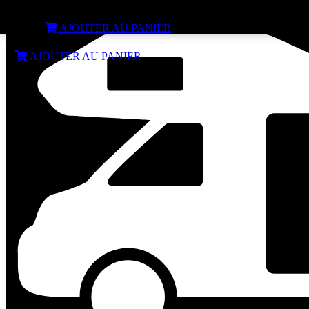
Ampoule 12 LED G4 Arrière 250 LM 30mm
€
6,99
AJOUTER AU PANIER
€
6,99
AJOUTER AU PANIER