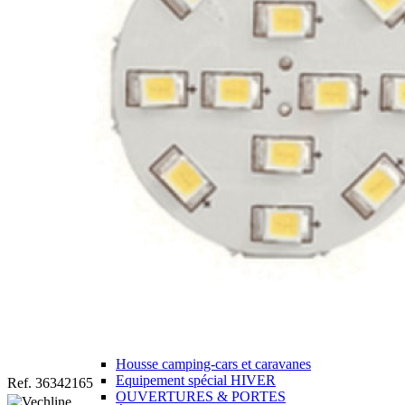
J'aime Camping-car Plus
VW collection
EQUIPEMENT EXTERIEUR
EXTERIEUR CABINE & CELLULE
Cales et stabilisation
Vérins de stabilisation
Rétroviseurs et lentilles
Bavettes de protections
Embout d'échappement
Renforts de suspension
Jantes,Pneus,Roues et accessoires
Pièces détachées équipement
Chaînes neige
ISOLATION & HIVERNAGE
Gamme CLAIRVAL
Gamme de volets ISOPLAIR
Gamme de volets THERMOCOVER
Gamme de volets VISIOPLAIR
Rideaux volets isolants intérieurs
Isolation thermique phonique
Gamme de volets BRUNNER
Rideaux volets isolants extérieurs
Housse camping-cars et caravanes
Equipement spécial HIVER
Ref. 36342165
OUVERTURES & PORTES