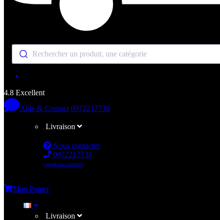
Rechercher un produit, une catégorie
4.8 Excellent
Aide & Contact
0972217738
Livraison
Nous contacter
0972217738
( appel non surtaxé )
Me connecter
Mon Panier
Livraison