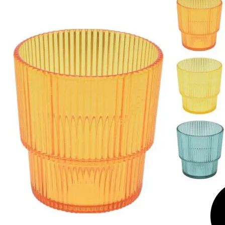
Panneaux solaires
Accessoires panneaux solaires
Batteries
Batteries Lithium
Batteries LIONTRON
Stations électriques portables
Accessoires batteries
Chargeurs de batteries
Nouveautés
Séparateurs de batteries
Déstockage
Gamme VICTRON ENERGY
Ventes Flash
Piles à combustible
Reconditionnés
Groupes Electrogènes
Nos Véhicules en concession
Convertisseurs 12V - 230V
Le Magasin
Transformateurs 230V - 12V
Concession & Véhicules
ECLAIRAGES
Nos véhicules Neufs
Ampoules et tubes fluo
Nos véhicules Occasions
Ampoules à LEDS
Le magasin
Eclairages intérieur
Eclairages extérieur
Eclairage portatif et piles
Feux de signalisation
Feux de signalisation arrière
ELECTRICITE
Avec prise USB
Prises allume-cigare 12V