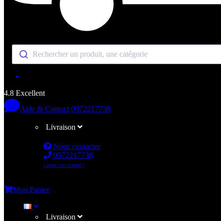
Rechercher un produit, une catégorie
4.8 Excellent
Aide & Contact
0972217738
Livraison
Nous contacter
0972217738
( appel non surtaxé )
Me connecter
Mon Panier
Livraison