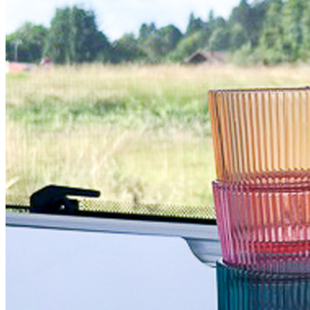
J'aime Camping-car Plus
VW collection
EQUIPEMENT EXTERIEUR
EXTERIEUR CABINE & CELLULE
Cales et stabilisation
Vérins de stabilisation
Rétroviseurs et lentilles
Bavettes de protections
Embout d'échappement
Renforts de suspension
Jantes,Pneus,Roues et accessoires
Pièces détachées équipement
Chaînes neige
ISOLATION & HIVERNAGE
Gamme CLAIRVAL
Gamme de volets ISOPLAIR
Gamme de volets THERMOCOVER
Gamme de volets VISIOPLAIR
Rideaux volets isolants intérieurs
Isolation thermique phonique
Gamme de volets BRUNNER
Rideaux volets isolants extérieurs
Housse camping-cars et caravanes
Equipement spécial HIVER
OUVERTURES & PORTES