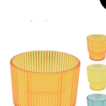
Prises intérieures 12V et 230V
Prises P17 et 230V
Prolongateurs et enrouleurs
Câbles électriques
Fusibles et cosses
Prises extérieures caravane
EQUIPEMENT INTERIEUR
EQUIPEMENT CABINE & CELLULE
Embases pivotantes
Equipement pour la cabine
Stores de cabine REMIfront
Volets isolants extérieurs
Volets isolants intérieurs
Volets isolants SOPLAIR Intermik
Pare-soleil VISIOPLAIR
SOLUTIONS de couchage
Pour la literie
Couchages lits tout fait
AMÉNAGEMENTS & RANGEMENTS
Isolation thermique et phonique
Tableau de bord
Tapis de cabine
Housses de sièges
Rideaux de porte et moustiquaires
Accessoires rideaux volets