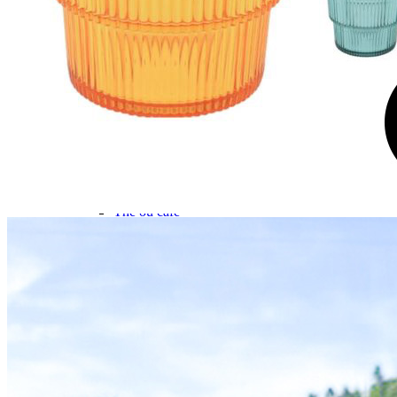
Gamme d'accessoires pliables
Solutions Rangement PURVARIO
Accessoires rangement cellule
Accessoires toilettes
Pied de table et accessoires
ART DE LA TABLE
Lot de Vaisselle Mélamine
Vaisselle Mélamine
Pour faire la vaisselle
Ménagères et couverts
Poêles et casseroles
Popotes
Four OMNIA
Thé ou café
Verres
Accessoires cuisine divers
Pour faire le ménage
Tapis anti dérapant et nappe
Poubelles
Accessoires rangement cuisine
LIBRAIRIE ET JEUX
Guides
Cartes
Jeux jouets
Animaux en camping-car