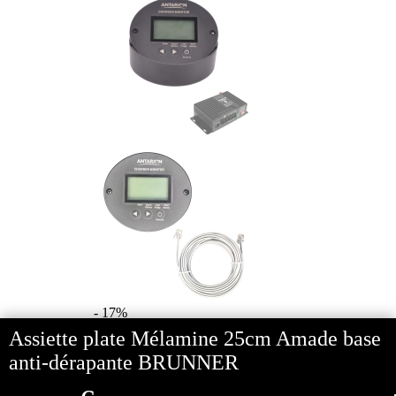
- 17%
Assiette plate Mélamine 25cm Amade base
Afficheur MPPT ANTARION
anti-dérapante BRUNNER