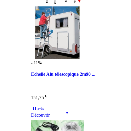
- 11%
Echelle Alu télescopique 2m90 ...
€
151,75
11 avis
Découvrir