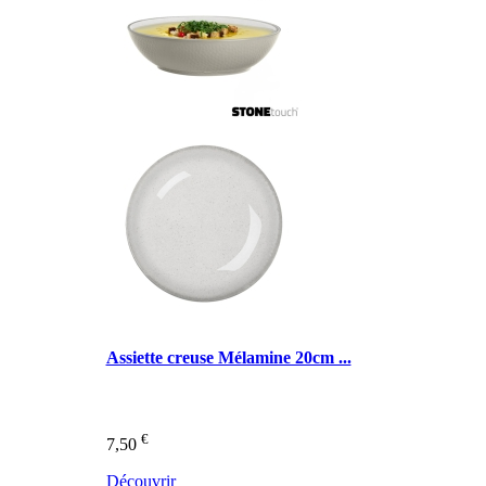
Assiette creuse Mélamine 20cm ...
€
7,50
Découvrir