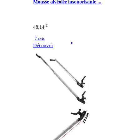
Mousse alvéolée insonorisante ...
€
48,14
7 avis
Découvrir