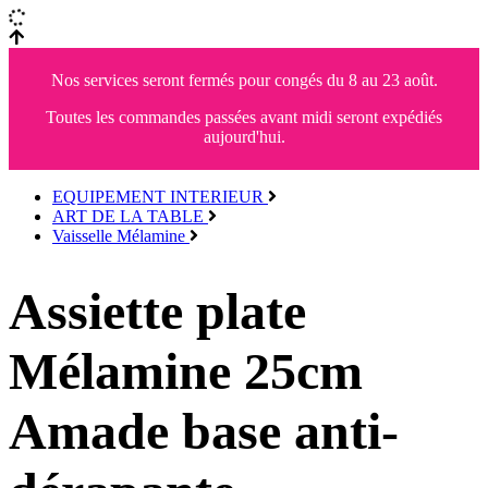
Nos services seront fermés pour congés du 8 au 23 août.
Toutes les commandes passées avant midi seront expédiés
aujourd'hui.
EQUIPEMENT INTERIEUR
ART DE LA TABLE
Vaisselle Mélamine
Assiette plate
Mélamine 25cm
Amade base anti-