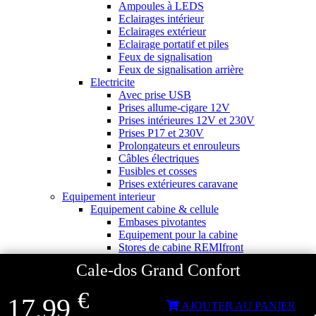
Ampoules à LEDS
Eclairages intérieur
Eclairages extérieur
Eclairage portatif et piles
Feux de signalisation
Feux de signalisation arrière
Electricite
Avec prise USB
Prises allume-cigare 12V
Prises intérieures 12V et 230V
Prises P17 et 230V
Prolongateurs et enrouleurs
Câbles électriques
Fusibles et cosses
Prises extérieures caravane
Equipement interieur
Equipement cabine & cellule
Embases pivotantes
Equipement pour la cabine
Stores de cabine REMIfront
Volets isolants extérieurs
Cale-dos Grand Confort
Volets isolants intérieurs
Volets isolants SOPLAIR Intermik
€
Pare-soleil VISIOPLAIR
17,99
AJOUTER AU PANIER
SOLUTIONS de couchage