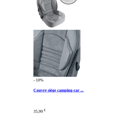
- 10%
Couvre siège camping-car ...
€
35,99