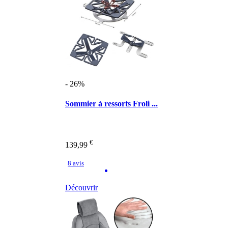
- 26%
Sommier à ressorts Froli ...
€
139,99
8 avis
Découvrir