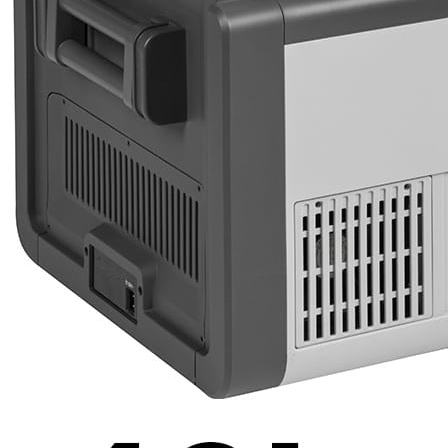
J'aime Camping-car Plus
VW collection
EQUIPEMENT EXTERIEUR
EXTERIEUR CABINE & CELLULE
Cales et stabilisation
Vérins de stabilisation
Rétroviseurs et lentilles
Bavettes de protections
Embout d'échappement
Renforts de suspension
Jantes,Pneus,Roues et accessoires
Pièces détachées équipement
Chaînes neige
ISOLATION & HIVERNAGE
Gamme CLAIRVAL
Gamme de volets ISOPLAIR
Gamme de volets THERMOCOVER
Gamme de volets VISIOPLAIR
Rideaux volets isolants intérieurs
Isolation thermique phonique
Gamme de volets BRUNNER
Rideaux volets isolants extérieurs
Housse camping-cars et caravanes
Equipement spécial HIVER
OUVERTURES & PORTES