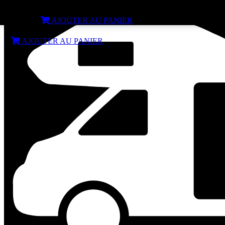
Glacière à compression Polarys Criomaster 40L BRUNNER
€
444,99
AJOUTER AU PANIER
€
444,99
AJOUTER AU PANIER