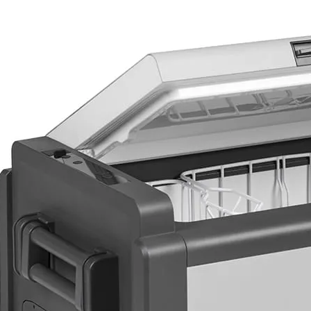
Panneaux solaires
Accessoires panneaux solaires
Batteries
Batteries Lithium
Batteries LIONTRON
Stations électriques portables
Accessoires batteries
Chargeurs de batteries
Nouveautés
Séparateurs de batteries
Déstockage
Gamme VICTRON ENERGY
Ventes Flash
Piles à combustible
Reconditionnés
Groupes Electrogènes
Nos Véhicules en concession
Convertisseurs 12V - 230V
Le Magasin
Transformateurs 230V - 12V
Concession & Véhicules
ECLAIRAGES
Nos véhicules Neufs
Ampoules et tubes fluo
Nos véhicules Occasions
Ampoules à LEDS
Le magasin
Eclairages intérieur
Eclairages extérieur
Eclairage portatif et piles
Feux de signalisation
Feux de signalisation arrière
ELECTRICITE
Avec prise USB
Prises allume-cigare 12V