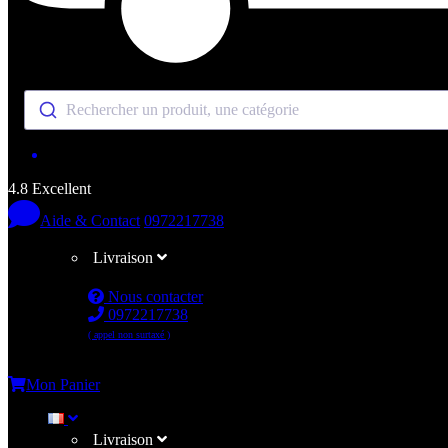
Rechercher un produit, une catégorie
4.8 Excellent
Aide & Contact
0972217738
Livraison
Nous contacter
0972217738
( appel non surtaxé )
Me connecter
Mon Panier
Livraison