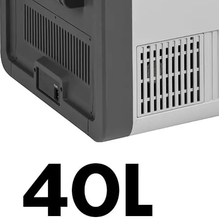
Prises intérieures 12V et 230V
Prises P17 et 230V
Prolongateurs et enrouleurs
Câbles électriques
Fusibles et cosses
Prises extérieures caravane
EQUIPEMENT INTERIEUR
EQUIPEMENT CABINE & CELLULE
Embases pivotantes
Equipement pour la cabine
Stores de cabine REMIfront
Volets isolants extérieurs
Volets isolants intérieurs
Volets isolants SOPLAIR Intermik
Pare-soleil VISIOPLAIR
SOLUTIONS de couchage
Pour la literie
Couchages lits tout fait
AMÉNAGEMENTS & RANGEMENTS
Isolation thermique et phonique
Tableau de bord
Tapis de cabine
Housses de sièges
Rideaux de porte et moustiquaires
Accessoires rideaux volets