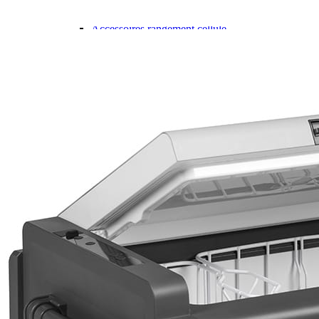
Gamme d'accessoires pliables
Solutions Rangement PURVARIO
Accessoires rangement cellule
Accessoires toilettes
Pied de table et accessoires
ART DE LA TABLE
Lot de Vaisselle Mélamine
Vaisselle Mélamine
Pour faire la vaisselle
Ménagères et couverts
Poêles et casseroles
Popotes
Four OMNIA
Thé ou café
Verres
Accessoires cuisine divers
Pour faire le ménage
Tapis anti dérapant et nappe
Poubelles
Accessoires rangement cuisine
LIBRAIRIE ET JEUX
Guides
Cartes
Jeux jouets
Animaux en camping-car