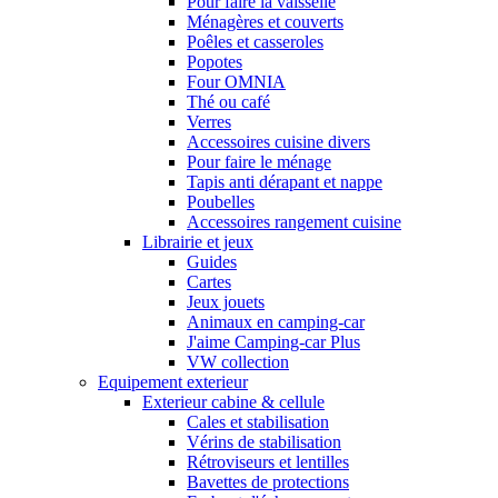
Pour faire la vaisselle
Ménagères et couverts
Poêles et casseroles
Popotes
Four OMNIA
Thé ou café
Verres
Accessoires cuisine divers
Pour faire le ménage
Tapis anti dérapant et nappe
Poubelles
Accessoires rangement cuisine
Librairie et jeux
Guides
Cartes
Jeux jouets
Animaux en camping-car
J'aime Camping-car Plus
VW collection
Equipement exterieur
Exterieur cabine & cellule
Cales et stabilisation
Vérins de stabilisation
Rétroviseurs et lentilles
Bavettes de protections