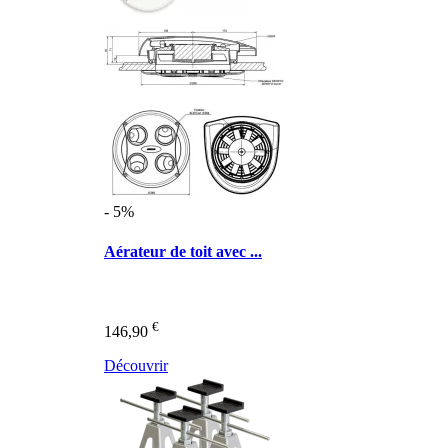
- 5%
Aérateur de toit avec ...
€
146,90
Découvrir