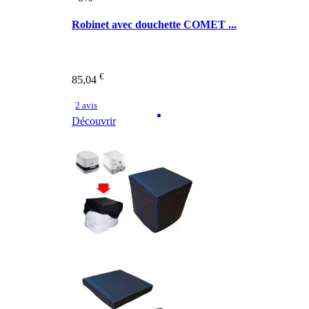
Robinet avec douchette COMET ...
€
85,04
2 avis
Découvrir