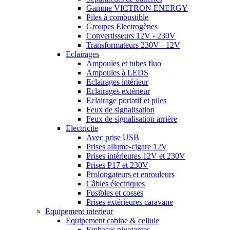
Gamme VICTRON ENERGY
Piles à combustible
Groupes Electrogènes
Convertisseurs 12V - 230V
Transformateurs 230V - 12V
Eclairages
Ampoules et tubes fluo
Ampoules à LEDS
Eclairages intérieur
Eclairages extérieur
Eclairage portatif et piles
Feux de signalisation
Feux de signalisation arrière
Electricite
Avec prise USB
Prises allume-cigare 12V
Prises intérieures 12V et 230V
Prises P17 et 230V
Prolongateurs et enrouleurs
Câbles électriques
Fusibles et cosses
Prises extérieures caravane
Equipement interieur
Equipement cabine & cellule
Embases pivotantes