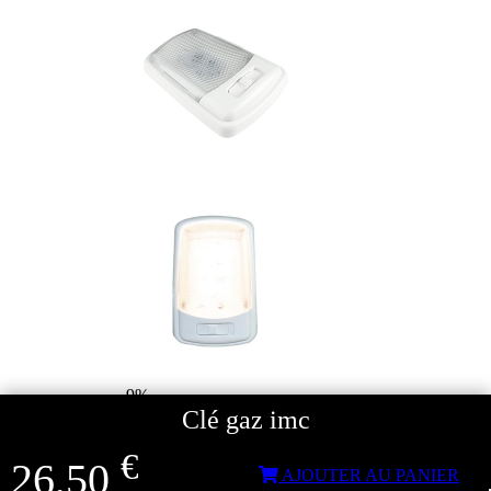
- 9%
Clé gaz imc
Lampe à LED Universelle 12V 3W
€
26,50
AJOUTER AU PANIER