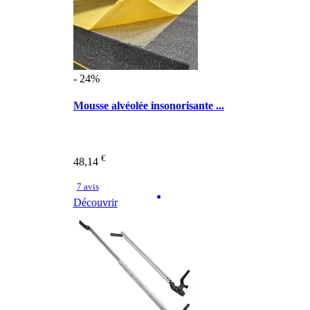
- 24%
Mousse alvéolée insonorisante ...
€
48,14
7 avis
Découvrir