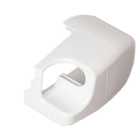
Prises intérieures 12V et 230V
Prises P17 et 230V
Prolongateurs et enrouleurs
Câbles électriques
Fusibles et cosses
Prises extérieures caravane
EQUIPEMENT INTERIEUR
EQUIPEMENT CABINE & CELLULE
Embases pivotantes
Equipement pour la cabine
Stores de cabine REMIfront
Volets isolants extérieurs
Volets isolants intérieurs
Volets isolants SOPLAIR Intermik
Pare-soleil VISIOPLAIR
SOLUTIONS de couchage
Pour la literie
Couchages lits tout fait
AMÉNAGEMENTS & RANGEMENTS
Isolation thermique et phonique
Tableau de bord
Tapis de cabine
Housses de sièges
Rideaux de porte et moustiquaires
Accessoires rideaux volets