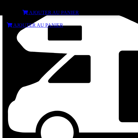
Embout de store F45TI Droit Blanc
€
17,60
AJOUTER AU PANIER
€
17,60
AJOUTER AU PANIER