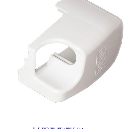
Panneaux solaires
Accessoires panneaux solaires
Batteries
Batteries Lithium
Batteries LIONTRON
Stations électriques portables
Accessoires batteries
Chargeurs de batteries
Nouveautés
Séparateurs de batteries
Déstockage
Gamme VICTRON ENERGY
Ventes Flash
Piles à combustible
Reconditionnés
Groupes Electrogènes
Nos Véhicules en concession
Convertisseurs 12V - 230V
Le Magasin
Transformateurs 230V - 12V
Concession & Véhicules
ECLAIRAGES
Nos véhicules Neufs
Ampoules et tubes fluo
Nos véhicules Occasions
Ampoules à LEDS
Le magasin
Eclairages intérieur
Eclairages extérieur
Eclairage portatif et piles
Feux de signalisation
Feux de signalisation arrière
ELECTRICITE
Avec prise USB
Prises allume-cigare 12V