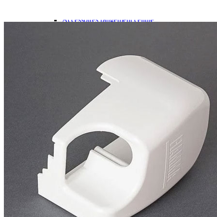
Gamme d'accessoires pliables
Solutions Rangement PURVARIO
Accessoires rangement cellule
Accessoires toilettes
Pied de table et accessoires
ART DE LA TABLE
Lot de Vaisselle Mélamine
Vaisselle Mélamine
Pour faire la vaisselle
Ménagères et couverts
Poêles et casseroles
Popotes
Four OMNIA
Thé ou café
Verres
Accessoires cuisine divers
Pour faire le ménage
Tapis anti dérapant et nappe
Poubelles
Accessoires rangement cuisine
LIBRAIRIE ET JEUX
Guides
Cartes
Jeux jouets
Animaux en camping-car