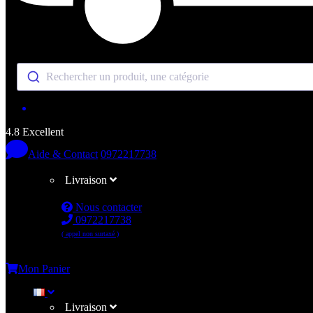
Rechercher un produit, une catégorie
4.8 Excellent
Aide & Contact
0972217738
Livraison
Nous contacter
0972217738
( appel non surtaxé )
Me connecter
Mon Panier
Livraison