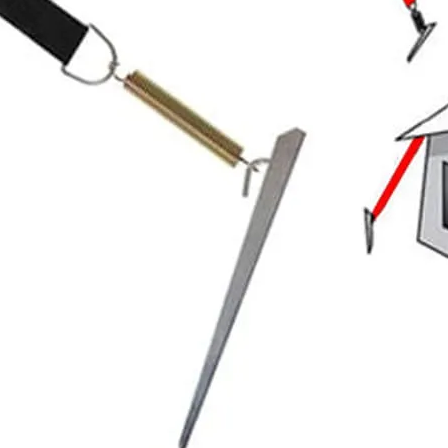
Prises intérieures 12V et 230V
Prises P17 et 230V
Prolongateurs et enrouleurs
Câbles électriques
Fusibles et cosses
Prises extérieures caravane
EQUIPEMENT INTERIEUR
EQUIPEMENT CABINE & CELLULE
Embases pivotantes
Equipement pour la cabine
Stores de cabine REMIfront
Volets isolants extérieurs
Volets isolants intérieurs
Volets isolants SOPLAIR Intermik
Pare-soleil VISIOPLAIR
SOLUTIONS de couchage
Pour la literie
Couchages lits tout fait
AMÉNAGEMENTS & RANGEMENTS
Isolation thermique et phonique
Tableau de bord
Tapis de cabine
Housses de sièges
Rideaux de porte et moustiquaires
Accessoires rideaux volets