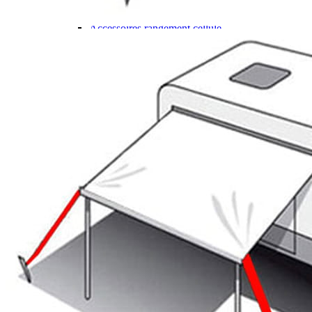
Gamme d'accessoires pliables
Solutions Rangement PURVARIO
Accessoires rangement cellule
Accessoires toilettes
Pied de table et accessoires
ART DE LA TABLE
Lot de Vaisselle Mélamine
Vaisselle Mélamine
Pour faire la vaisselle
Ménagères et couverts
Poêles et casseroles
Popotes
Four OMNIA
Thé ou café
Verres
Accessoires cuisine divers
Pour faire le ménage
Tapis anti dérapant et nappe
Poubelles
Accessoires rangement cuisine
LIBRAIRIE ET JEUX
Guides
Cartes
Jeux jouets
Animaux en camping-car