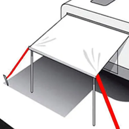
Panneaux solaires
Accessoires panneaux solaires
Batteries
Batteries Lithium
Batteries LIONTRON
Stations électriques portables
Accessoires batteries
Chargeurs de batteries
Nouveautés
Séparateurs de batteries
Déstockage
Gamme VICTRON ENERGY
Ventes Flash
Piles à combustible
Reconditionnés
Groupes Electrogènes
Nos Véhicules en concession
Convertisseurs 12V - 230V
Le Magasin
Transformateurs 230V - 12V
Concession & Véhicules
ECLAIRAGES
Nos véhicules Neufs
Ampoules et tubes fluo
Nos véhicules Occasions
Ampoules à LEDS
Le magasin
Eclairages intérieur
Eclairages extérieur
Eclairage portatif et piles
Feux de signalisation
Feux de signalisation arrière
ELECTRICITE
Avec prise USB
Prises allume-cigare 12V