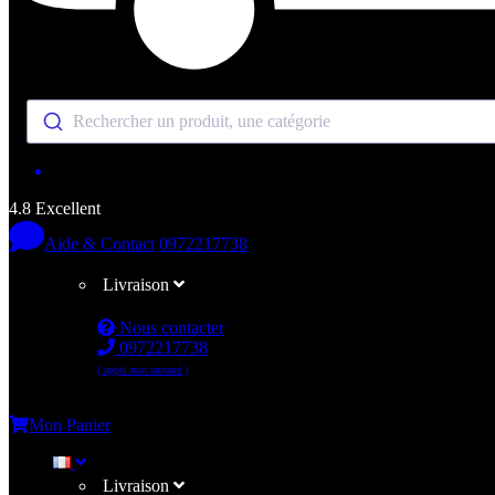
Rechercher un produit, une catégorie
4.8 Excellent
Aide & Contact
0972217738
Livraison
Nous contacter
0972217738
( appel non surtaxé )
Me connecter
Mon Panier
Livraison