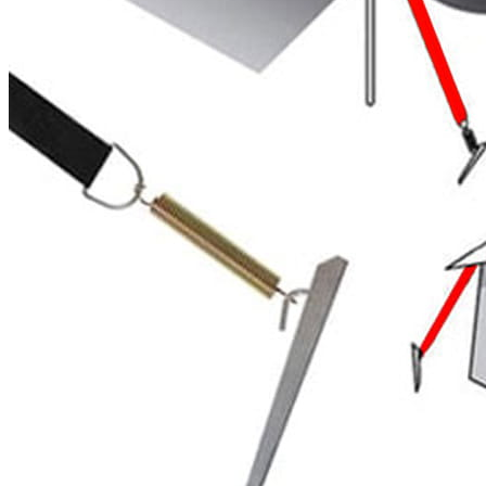
J'aime Camping-car Plus
VW collection
EQUIPEMENT EXTERIEUR
EXTERIEUR CABINE & CELLULE
Cales et stabilisation
Vérins de stabilisation
Rétroviseurs et lentilles
Bavettes de protections
Embout d'échappement
Renforts de suspension
Jantes,Pneus,Roues et accessoires
Pièces détachées équipement
Chaînes neige
ISOLATION & HIVERNAGE
Gamme CLAIRVAL
Gamme de volets ISOPLAIR
Gamme de volets THERMOCOVER
Gamme de volets VISIOPLAIR
Rideaux volets isolants intérieurs
Isolation thermique phonique
Gamme de volets BRUNNER
Rideaux volets isolants extérieurs
Housse camping-cars et caravanes
Equipement spécial HIVER
OUVERTURES & PORTES