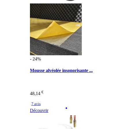
- 24%
Mousse alvéolée insonorisante ...
€
48,14
7 avis
Découvrir