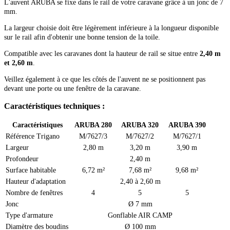
L'auvent ARUBA se fixe dans le rail de votre caravane grâce à un jonc de 7
mm.
La largeur choisie doit être légèrement inférieure à la longueur disponible
sur le rail afin d'obtenir une bonne tension de la toile.
Compatible avec les caravanes dont la hauteur de rail se situe entre
2,40 m
et 2,60 m
.
Veillez également à ce que les côtés de l'auvent ne se positionnent pas
devant une porte ou une fenêtre de la caravane.
Caractéristiques techniques :
Caractéristiques
ARUBA 280
ARUBA 320
ARUBA 390
Référence Trigano
M/7627/3
M/7627/2
M/7627/1
Largeur
2,80 m
3,20 m
3,90 m
Profondeur
2,40 m
Surface habitable
6,72 m²
7,68 m²
9,68 m²
Hauteur d'adaptation
2,40 à 2,60 m
Nombre de fenêtres
4
5
5
Jonc
Ø 7 mm
Type d'armature
Gonflable AIR CAMP
Diamètre des boudins
Ø 100 mm