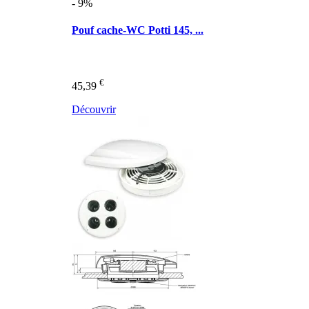
- 9%
Pouf cache-WC Potti 145, ...
€
45,39
Découvrir