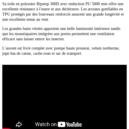
Sa toile en polyester Ripstop 300D avec enduction PU 5000 mm offre une
excellente résistance à l'usure et aux déchirures. Les arceaux gonflables en
TPU protégés par des fourreaux renforcés assurent une grande longévité et
une excellente tenue au vent.
Les grandes baies vitrées apportent une belle luminosité intérieure tandis
que les moustiquaires intégrées aux portes permettent une ventilation
efficace sans laisser entrer les insectes.
L'auvent est livré complet avec pompe haute pression, velum isotherme,
jupe bas de caisse, cache-roue et sac de transport.