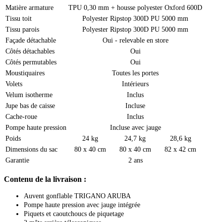
Matière armature
TPU 0,30 mm + housse polyester Oxford 600D
Tissu toit
Polyester Ripstop 300D PU 5000 mm
Tissu parois
Polyester Ripstop 300D PU 5000 mm
Façade détachable
Oui - relevable en store
Côtés détachables
Oui
Côtés permutables
Oui
Moustiquaires
Toutes les portes
Volets
Intérieurs
Velum isotherme
Inclus
Jupe bas de caisse
Incluse
Cache-roue
Inclus
Pompe haute pression
Incluse avec jauge
Poids
24 kg
24,7 kg
28,6 kg
Dimensions du sac
80 x 40 cm
80 x 40 cm
82 x 42 cm
Garantie
2 ans
Contenu de la livraison :
Auvent gonflable TRIGANO ARUBA
Pompe haute pression avec jauge intégrée
Piquets et caoutchoucs de piquetage